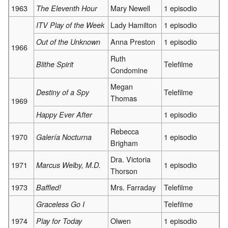
1963
Mary Newell
1 episodio
The Eleventh Hour
Lady Hamilton
1 episodio
ITV Play of the Week
Anna Preston
1 episodio
Out of the Unknown
1966
Ruth
Telefilme
Blithe Spirit
Condomine
Megan
Telefilme
Destiny of a Spy
Thomas
1969
1 episodio
Happy Ever After
Rebecca
1970
1 episodio
Galería Nocturna
Brigham
Dra. Victoria
1971
1 episodio
Marcus Welby, M.D.
Thorson
1973
Mrs. Farraday
Telefilme
Baffled!
Telefilme
Graceless Go I
1974
Olwen
1 episodio
Play for Today