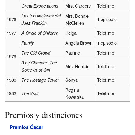
Mrs. Gargery
Telefilme
Great Expectations
Las tribulaciones del
Mrs. Bonnie
1976
1 episodio
McClellen
Juez Franklin
1977
Helga
Telefilme
A Circle of Children
Angela Brown
1 episodio
Family
Pauline
Telefilme
The Old Crowd
1979
3 by Cheever: The
Mrs. Henlein
Telefilme
Sorrows of Gin
1980
Sonya
Telefilme
The Hostage Tower
Regina
1982
Telefilme
The Wall
Kowalska
Premios y distinciones
Premios Óscar