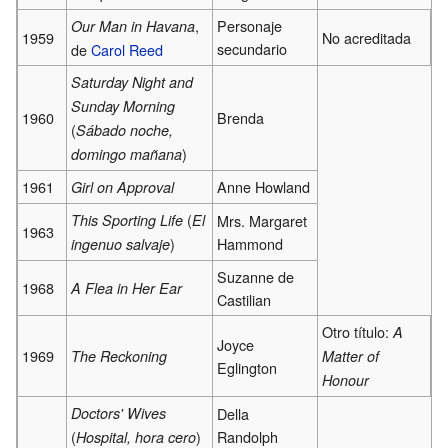
,
Personaje
Our Man in Havana
1959
No acreditada
secundario
de
Carol Reed
Saturday Night and
Sunday Morning
1960
Brenda
(
Sábado noche,
)
domingo mañana
1961
Anne Howland
Girl on Approval
(
This Sporting Life
El
Mrs. Margaret
1963
)
Hammond
ingenuo salvaje
Suzanne de
1968
A Flea in Her Ear
Castilian
Otro título:
A
Joyce
1969
The Reckoning
Matter of
Eglington
Honour
Doctors' Wives
Della
(
)
Randolph
Hospital, hora cero