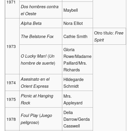
1971
Dos hombres contra
Maybell
el Oeste
Nora Elliot
Alpha Beta
Otro título:
Free
Cathie Smith
The Belstone Fox
Spirit
1973
Gloria
(
O Lucky Man!
Un
Rowe/Madame
)
Paillard/Mrs.
hombre de suerte
Richards
Asesinato en el
Hildegarde
1974
Schmidt
Orient Express
Picnic at Hanging
Mrs.
1975
Appleyard
Rock
Delia
(
Foul Play
Juego
1978
Darrow/Gerda
)
peligroso
Casswell