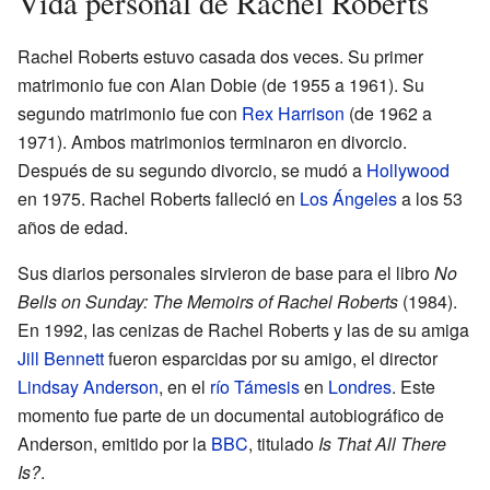
Vida personal de Rachel Roberts
Rachel Roberts estuvo casada dos veces. Su primer
matrimonio fue con Alan Dobie (de 1955 a 1961). Su
segundo matrimonio fue con
Rex Harrison
(de 1962 a
1971). Ambos matrimonios terminaron en divorcio.
Después de su segundo divorcio, se mudó a
Hollywood
en 1975. Rachel Roberts falleció en
Los Ángeles
a los 53
años de edad.
Sus diarios personales sirvieron de base para el libro
No
Bells on Sunday: The Memoirs of Rachel Roberts
(1984).
En 1992, las cenizas de Rachel Roberts y las de su amiga
Jill Bennett
fueron esparcidas por su amigo, el director
Lindsay Anderson
, en el
río Támesis
en
Londres
. Este
momento fue parte de un documental autobiográfico de
Anderson, emitido por la
BBC
, titulado
Is That All There
Is?
.