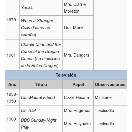
Mrs. Clarrie
Yankis
Moreton
1979
When a Stranger
(
Dra. Monk
Calls
Llama un
)
extraño
Charlie Chan and the
Curse of the Dragon
1981
Mrs. Dangers
(
Queen
La maldición
)
de la Reina Dragón
Televisión
Año
Título
Papel
Observaciones
1958–
Lizzie Hexam
Miniserie
Our Mutual Friend
1959
Mrs. Rogerson
1 episodio
On Trial
1960
BBC Sunday-Night
Mrs. Holyoake
1 episodio
Play