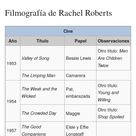
Filmografía de Rachel Roberts
Cine
Año
Título
Papel
Observaciones
Otro título:
Men
Bessie Lewis
Valley of Song
Are Children
1953
Twice
Camarera
The Limping Man
Otro título:
The Weak and the
Pat,
Young and
embarazada
Wicked
Willing
1954
Otro título:
The Crowded Day
Maggie
Shop Spoiled
The Good
Elsie y Effie
1957
Longstaff
Companions