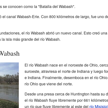
es se conocen como la "Batalla del Wabash".
ó el canal Wabash-Erie. Con 800 kilómetros de largo, fue uno d
undaciones, el río Wabash abrió un nuevo canal. Esto creó una
la isla más grande del río Wabash.
 Wabash
El río Wabash nace en el noroeste de Ohio, cerca
suroeste, atraviesa el norte de Indiana y luego for
e Indiana. Finalmente, desemboca en el río Ohio
río Ohio que viene del norte.
Desde una presa cerca de Huntington hasta su d
el río Wabash fluye libremente por 661 kilómetro
un río que fluye libremente al este del
río Misisipi