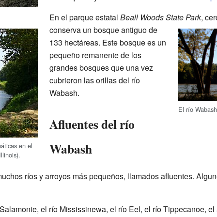
En el parque estatal
Beall Woods State Park
, ce
conserva un bosque antiguo de
133 hectáreas. Este bosque es un
pequeño remanente de los
grandes bosques que una vez
cubrieron las orillas del río
Wabash.
El río Wabas
Afluentes del río
Wabash
áticas en el
linois).
uchos ríos y arroyos más pequeños, llamados afluentes. Alguno
ío Salamonie, el río Mississinewa, el río Eel, el río Tippecanoe, e