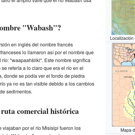
talló el amplio valle que el río Wabash usa
 nombre "Wabash"?
Localización
sión en inglés del nombre francés
ranceses lo llamaron así por el nombre que
 río: "waapaahšiiki". Este nombre significa
se refería a lo claro que era el río en el
, donde se podía ver el fondo de piedra
 río ya no es tan visible debido a los cambios
 de sedimentos.
ruta comercial histórica
viajaban por el río Misisipi fueron los
Mapa d