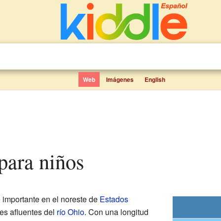
Web
Imágenes
English
para niños
e importante en el noreste de
Estados
les afluentes del
río Ohio
. Con una longitud