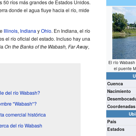
os 50 ríos más grandes de Estados Unidos.
erra donde el agua fluye hacia el río, mide
de
Illinois
,
Indiana
y
Ohio
. En Indiana, el río
 el río oficial del estado. Incluso hay una
ada
On the Banks of the Wabash, Far Away
,
El río Wabash
el puente M
U
Cuenca
Nacimiento
le del río Wabash?
Desembocad
nombre "Wabash"?
Coordenadas
Ubi
a comercial histórica
País
erca del río Wabash
Estados