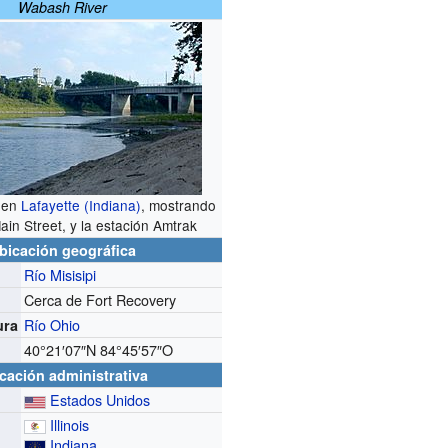
Wabash River
 en
Lafayette (Indiana)
, mostrando
ain Street, y la estación Amtrak
bicación geográfica
Río Misisipi
Cerca de Fort Recovery
Río Ohio
ura
40°21′07″N
84°45′57″O
cación administrativa
Estados Unidos
Illinois
Indiana