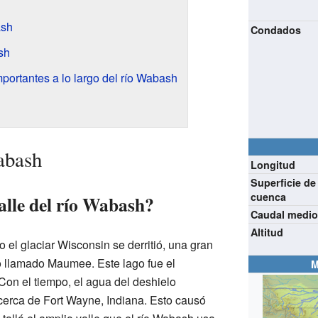
ash
Condados
sh
portantes a lo largo del río Wabash
abash
Longitud
Superficie de
cuenca
alle del río Wabash?
Caudal medi
Altitud
el glaciar Wisconsin se derritió, una gran
o llamado Maumee. Este lago fue el
M
 Con el tiempo, el agua del deshielo
cerca de Fort Wayne, Indiana. Esto causó