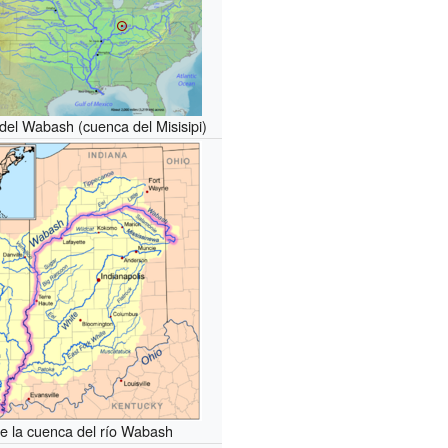
 del Wabash (cuenca del Misisipi)
e la cuenca del río Wabash