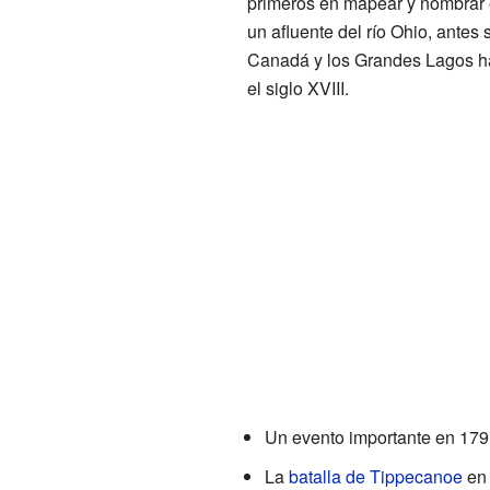
primeros en mapear y nombrar
un afluente del río Ohio, ante
Canadá y los Grandes Lagos haci
el siglo XVIII.
Un evento importante en 179
La
batalla de Tippecanoe
en 