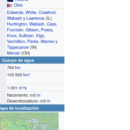
Ohio
Edwards
,
White
,
Crawford
,
Wabash
y
Lawrence
(IL)
Huntington
,
Wabash
,
Cass
,
Fountain
,
Gibson
,
Posey
,
Knox
,
Sullivan
,
Vigo
,
Vermillion
,
Parke
,
Warren
y
Tippecanoe
(IN)
Mercer
(OH)
Cuerpo de agua
764
km
103 500
km²
1 001
m³
/
s
o
Nacimiento: n/d
m
Desembocadura: n/d
m
apa de localización