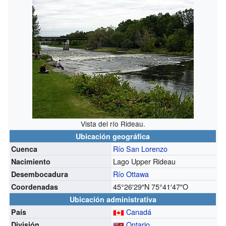
Vista del río Rideau.
Ubicación geográfica
Río San Lorenzo
Cuenca
Lago Upper Rideau
Nacimiento
Río Ottawa
Desembocadura
45°26′29″N
75°41′47″O
Coordenadas
Ubicación administrativa
Canadá
País
Ontario
División