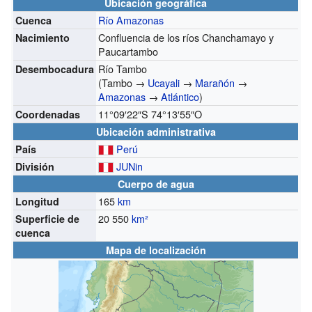
Ubicación geográfica
Río Amazonas
Cuenca
Confluencia de los ríos Chanchamayo y
Nacimiento
Paucartambo
Río Tambo
Desembocadura
(Tambo →
Ucayali
→
Marañón
→
Amazonas
→
Atlántico
)
11°09′22″S
74°13′55″O
Coordenadas
Ubicación administrativa
Perú
País
JUNin
División
Cuerpo de agua
165
km
Longitud
20 550
km²
Superficie de
cuenca
Mapa de localización