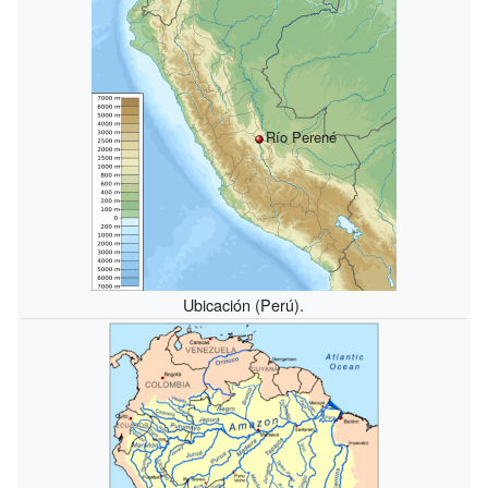
Río Perené
Ubicación (Perú).