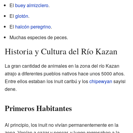
El
buey almizclero
.
El
glotón
.
El
halcón peregrino
.
Muchas especies de peces.
Historia y Cultura del Río Kazan
La gran cantidad de animales en la zona del río Kazan
atrajo a diferentes pueblos nativos hace unos 5000 años.
Entre ellos estaban los inuit caribú y los
chipewyan
sayisi
dene.
Primeros Habitantes
Al principio, los inuit no vivían permanentemente en la
zona. Venían a cazar y pescar, y luego regresaban a la