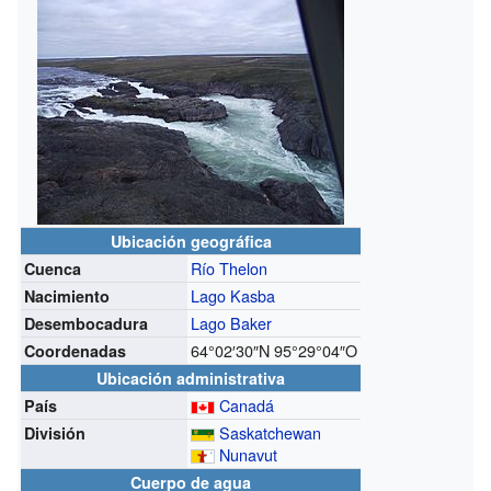
Ubicación geográfica
Río Thelon
Cuenca
Lago Kasba
Nacimiento
Lago Baker
Desembocadura
64°02′30″N
95°29°04″O
Coordenadas
Ubicación administrativa
Canadá
País
Saskatchewan
División
Nunavut
Cuerpo de agua