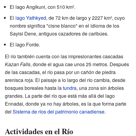
El lago Angikuni, con 510 km².
El
lago Yathkyed
, de 72 km de largo y 2227 km², cuyo
nombre significa "cisne blanco" en el idioma de los
Sayisi Dene, antiguos cazadores de caribúes.
El lago Forde.
El río también cuenta con las impresionantes cascadas
Kazan Falls
, donde el agua cae unos 25 metros. Después
de las cascadas, el río pasa por un cañón de piedra
arenisca roja. El paisaje a lo largo del río cambia, desde
bosques boreales hasta la
tundra
, una zona sin árboles
grandes. La parte del río que está más allá del lago
Ennadai, donde ya no hay árboles, es la que forma parte
del
Sistema de ríos del patrimonio canadiense
.
Actividades en el Río