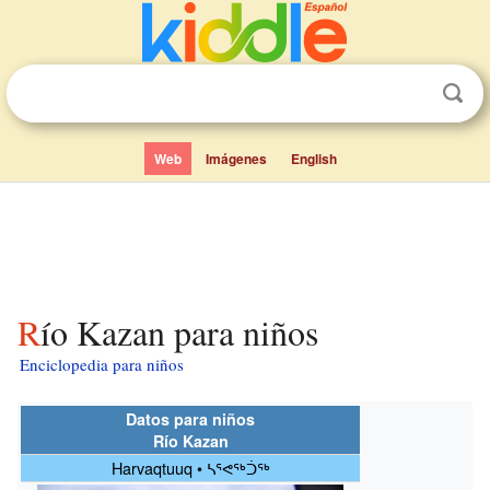
Web
Imágenes
English
Río Kazan para niños
Enciclopedia para niños
Datos para niños
Río Kazan
Harvaqtuuq • ᓴᕐᕙᖅᑑᖅ