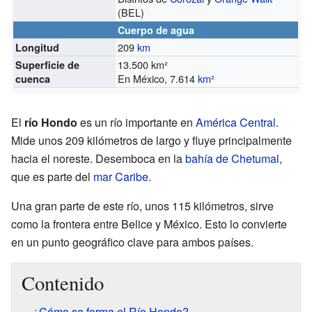
(BEL)
Cuerpo de agua
209
km
Longitud
13.500 km²
Superficie de
En México, 7.614
km²
cuenca
El
río Hondo
es un río importante en
América Central
.
Mide unos 209 kilómetros de largo y fluye principalmente
hacia el noreste. Desemboca en la
bahía de Chetumal
,
que es parte del
mar Caribe
.
Una gran parte de este río, unos 115 kilómetros, sirve
como la frontera entre Belice y México. Esto lo convierte
en un punto geográfico clave para ambos países.
Contenido
¿Cómo se forma el Río Hondo?