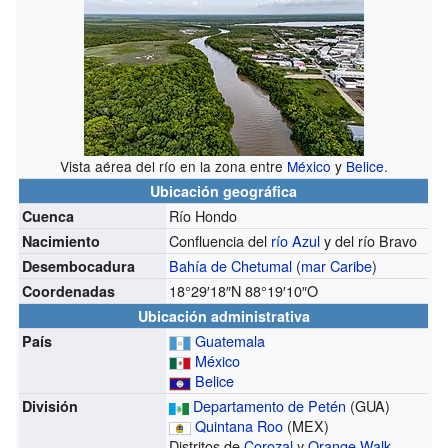
Vista aérea del río en la zona entre
México
y
Belice
.
Ubicación geográfica
Río Hondo
Cuenca
Confluencia del
río Azul
y del río Bravo
Nacimiento
Bahía de Chetumal
(
mar Caribe
)
Desembocadura
18°29′18″N
88°19′10″O
Coordenadas
Ubicación administrativa
Guatemala
País
México
Belice
Departamento de Petén
(GUA)
División
Quintana Roo
(MEX)
Distritos de
Corozal
y
Orange Walk