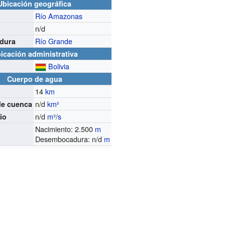
Ubicación geográfica
Río Amazonas
n/d
Río Grande
dura
icación administrativa
Bolivia
Cuerpo de agua
14
km
n/d
km²
de cuenca
n/d
m³
/
s
io
Nacimiento: 2.500
m
Desembocadura: n/d
m