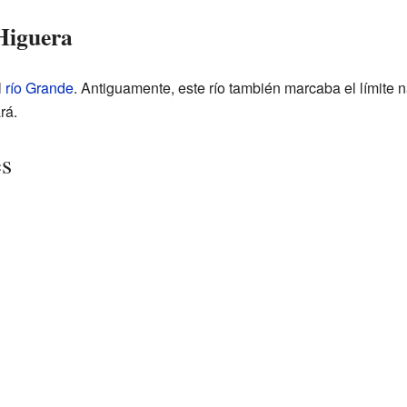
 Higuera
l
río Grande
. Antiguamente, este río también marcaba el límite n
rá.
es