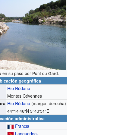
ío en su paso por Pont du Gard.
bicación geográfica
Río Ródano
Montes Cévennes
Río Ródano
(margen derecha)
ura
44°14′46″N
3°43′51″E
cación administrativa
Francia
Languedoc-