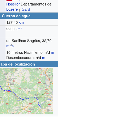
Rosellón
Departamentos de
Lozère
y
Gard
Cuerpo de agua
127,40
km
2200
km²
en Sanilhac-Sagriès, 32,70
o
m³
/
s
10 metros Nacimiento: n/d
m
Desembocadura: n/d
m
apa de localización