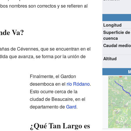
os nombres son correctos y se refieren al
Longitud
nde Va?
Superficie de
cuenca
Caudal medi
tañas de Cévennes, que se encuentran en el
dida que avanza, se forma por la unión de
Altitud
M
Finalmente, el Gardon
desemboca en el
río Ródano
.
Esto ocurre cerca de la
ciudad de Beaucaire, en el
departamento de
Gard
.
¿Qué Tan Largo es