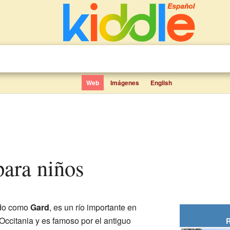
Web
Imágenes
English
para niños
ido como
Gard
, es un río importante en
 Occitania y es famoso por el antiguo
R