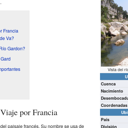
.
r Francia
de Va?
 Río Gardon?
 Gard
mportantes
Vista del r
U
Cuenca
Nacimiento
Desembocad
Coordenadas
Viaje por Francia
Ubi
País
l del paisaje francés. Su nombre se usa de
División