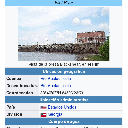
Flint River
Vista de la presa Blackshear, en el Flint
Ubicación geográfica
Río Apalachicola
Cuenca
Río Apalachicola
Desembocadura
33°40′07″N
84°26′23″O
Coordenadas
Ubicación administrativa
Estados Unidos
País
Georgia
División
Cuerpo de agua