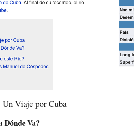
go de Cuba
. Al final de su recorrido, el río
ibe
.
Nacimi
Desem
País
je por Cuba
Divisi
 Dónde Va?
Longit
e este Río?
Superf
os Manuel de Céspedes
: Un Viaje por Cuba
a Dónde Va?