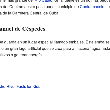
uente más grande del
Río Cauto
. Un afluente es un río más peq
a del Contramaestre pasa por el municipio de
Contramaestre
, 
a de la Carretera Central de Cuba.
anuel de Céspedes
 se guarda en un lugar especial llamado embalse. Este embalse 
o un gran lago artificial que se crea para almacenar agua. Est
ltivos o generar energía.
re River Facts for Kids