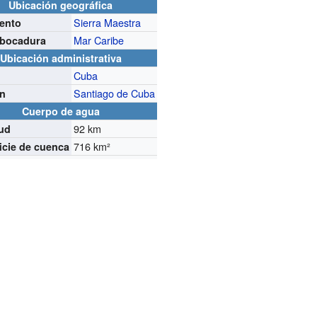
Ubicación geográfica
Sierra Maestra
ento
Mar Caribe
bocadura
Ubicación administrativa
Cuba
Santiago de Cuba
ón
Cuerpo de agua
92 km
ud
716 km²
icie de cuenca