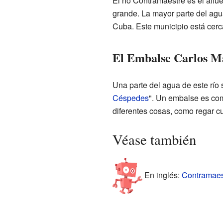
El río Contramaestre es el afl
grande. La mayor parte del agu
Cuba. Este municipio está cerc
El Embalse Carlos M
Una parte del agua de este río
Céspedes
". Un embalse es com
diferentes cosas, como regar cu
Véase también
En inglés:
Contramaest