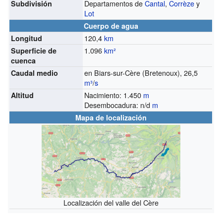
Departamentos de
Cantal
,
Corrèze
y
Subdivisión
Lot
Cuerpo de agua
120,4
km
Longitud
1.096
km²
Superficie de
cuenca
en Biars-sur-Cère (Bretenoux), 26,5
Caudal medio
m³
/
s
Nacimiento: 1.450
m
Altitud
Desembocadura: n/d
m
Mapa de localización
Localización del valle del Cère