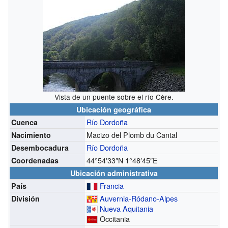
Vista de un puente sobre el río Cère.
Ubicación geográfica
Río Dordoña
Cuenca
Macizo del Plomb du Cantal
Nacimiento
Río Dordoña
Desembocadura
44°54′33″N
1°48′45″E
Coordenadas
Ubicación administrativa
Francia
País
Auvernia-Ródano-Alpes
División
Nueva Aquitania
Occitania