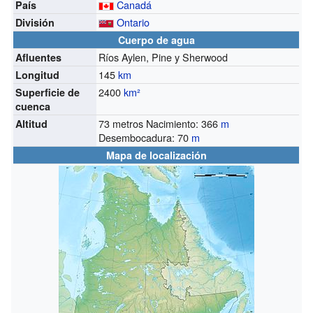
Canadá
País
Ontario
División
Cuerpo de agua
Ríos Aylen, Pine y Sherwood
Afluentes
145
km
Longitud
2400
km²
Superficie de
cuenca
73 metros Nacimiento: 366
m
Altitud
Desembocadura: 70
m
Mapa de localización