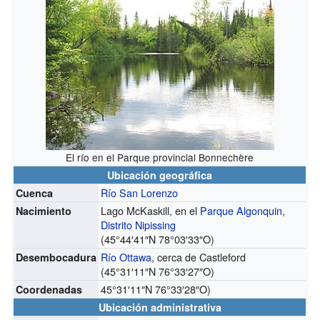
El río en el Parque provincial Bonnechère
Ubicación geográfica
Río San Lorenzo
Cuenca
Lago McKaskill, en el
Parque Algonquin
,
Nacimiento
Distrito Nipissing
(
45°44′41″N
78°03′33″O
)
Río Ottawa
, cerca de Castleford
Desembocadura
(
45°31′11″N
76°33′27″O
)
45°31′11″N
76°33′28″O
)
Coordenadas
Ubicación administrativa