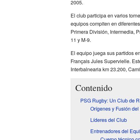
2005.
El club participa en varios to
equipos compiten en diferentes
Primera División, Intermedia, P
11 y M-9.
El equipo juega sus partidos e
Français Jules Supervielle. Est
Interbalnearia km 23.200, Cam
Contenido
PSG Rugby: Un Club de R
Orígenes y Fusión del
Líderes del Club
Entrenadores del Equi
Cuerpo técnico c