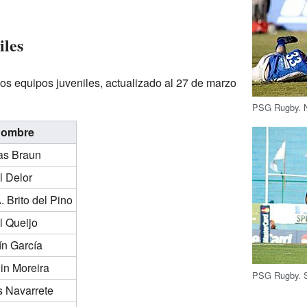
iles
los equipos juveniles, actualizado al 27 de marzo
PSG Rugby. N
ombre
as Braun
 Delor
. Brito del Pino
 Queijo
n García
in Moreira
PSG Rugby. S
 Navarrete