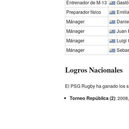
Entrenador de M-13
Gastón
Preparador físico
Emili
Mánager
Danie
Mánager
Juan P
Mánager
Luigi
Mánager
Sebast
Logros Nacionales
El PSG Rugby ha ganado los si
Torneo República (2)
: 2008