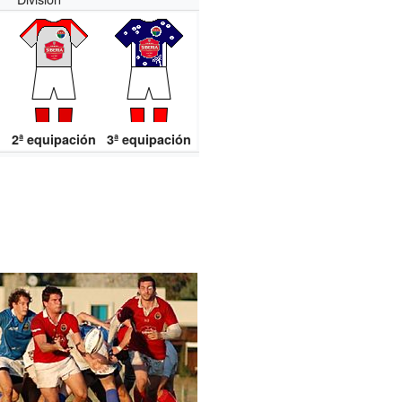
n
2ª equipación
3ª equipación