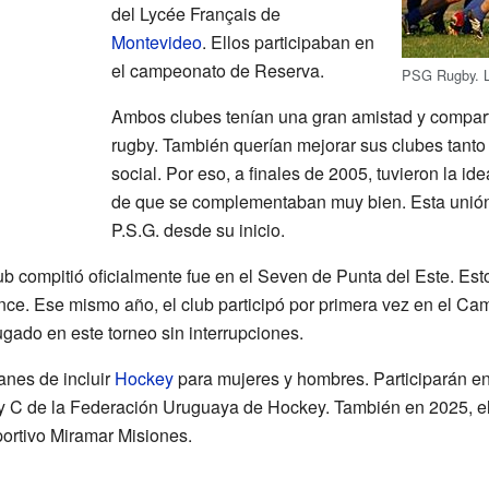
del Lycée Français de
Montevideo
. Ellos participaban en
el campeonato de Reserva.
PSG Rugby. Lu
Ambos clubes tenían una gran amistad y compart
rugby. También querían mejorar sus clubes tanto
social. Por eso, a finales de 2005, tuvieron la id
de que se complementaban muy bien. Esta unión
P.S.G. desde su inicio.
b compitió oficialmente fue en el Seven de Punta del Este. Est
ce. Ese mismo año, el club participó por primera vez en el C
gado en este torneo sin interrupciones.
lanes de incluir
Hockey
para mujeres y hombres. Participarán en 
 y C de la Federación Uruguaya de Hockey. También en 2025, el
portivo Miramar Misiones.