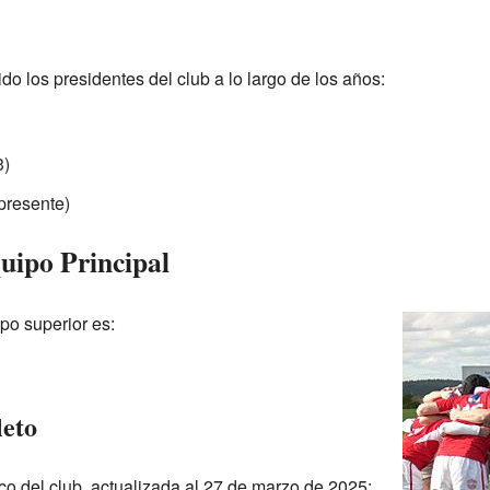
o los presidentes del club a lo largo de los años:
3)
presente)
uipo Principal
ipo superior es:
leto
ico del club, actualizada al 27 de marzo de 2025: