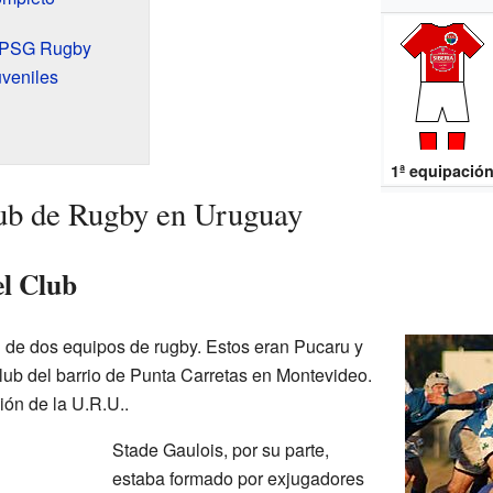
e PSG Rugby
uveniles
1ª equipació
b de Rugby en Uruguay
el Club
n de dos equipos de rugby. Estos eran Pucaru y
lub del barrio de Punta Carretas en Montevideo.
ión de la U.R.U..
Stade Gaulois, por su parte,
estaba formado por exjugadores