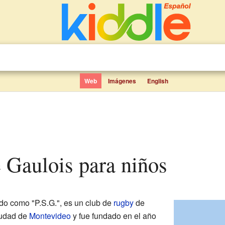
Web
Imágenes
English
e Gaulois para niños
ido como "P.S.G.", es un club de
rugby
de
iudad de
Montevideo
y fue fundado en el año