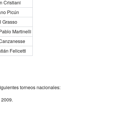
 Cristiani
ano Picún
l Grasso
ablo Martinelli
 Canzanesse
ián Felicetti
guientes torneos nacionales:
, 2009.