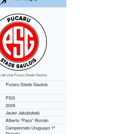
 del club Pucaru Stade Gaulois
Pucaru Stade Gaulois
PSG
2005
Javier Jakubobski
Alberto “Paco” Román
Campeonato Uruguayo 1ª
División