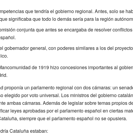
petencias que tendría el gobierno regional. Antes, solo se ha
que significaba que todo lo demás sería para la región autónom
omisión conjunta que antes se encargaba de resolver conflicto
español.
del gobernador general, con poderes similares a los del proyecto
ico.
 Mancomunidad de 1919 hizo concesiones importantes al gobiern
rid.
d proponía un parlamento regional con dos cámaras: un senado
o elegido por voto universal. Los ministros del gobierno catal
nte ambas cámaras. Además de legislar sobre temas propios de l
icar leyes aprobadas por el parlamento español en ciertas mate
Cataluña, siempre que el parlamento español no se opusiera.
dría Cataluña estaban: