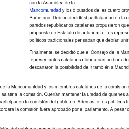
con la Asamblea de la
Mancomunidad
y los diputados de las cuatro pro
Barcelona. Debían decidir si participarían en la 
partidos republicanos catalanes propusieron qu
propuesta de Estatuto de autonomía. Los represe
políticos tradicionales pensaban que debían unir
Finalmente, se decidió que el Consejo de la Ma
representantes catalanes elaborarían un borrado
descartaron la posibilidad de ir también a Madri
o de la Mancomunidad y los miembros catalanes de la comisión
o asistir a la comisión. Querían mantener la unidad de quienes
articipar en la comisión del gobierno. Además, otros políticos i
 acordara la comisión fuera aprobado por el parlamento. A pesar 
sión del gobierno presentó su propio proyecto. Este proyecto i