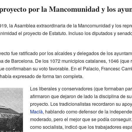
proyecto por la Mancomunidad y los ayu
919, la Asamblea extraordinaria de la Mancomunidad y los repr
nimidad el proyecto de Estatuto. Incluso los diputados y senado
ecto fue ratificado por los alcaldes y delegados de los ayunta
na de Barcelona. De los 1072 municipios catalanes, 1046 (que 
ue confirmaban su voto favorable. En el Palacio, Francesc Cam
 había expresado de forma tan completa.
Los liberales y conservadores (que formaban par
afirmaron que dejaron de lado la disciplina de su
proyecto. Los tradicionalistas recordaron su apo
Macià
, hablando como defensor de la independen
moderado, pero el mejor que se podía conseguir
como socialista, indicó que los trabajadores es