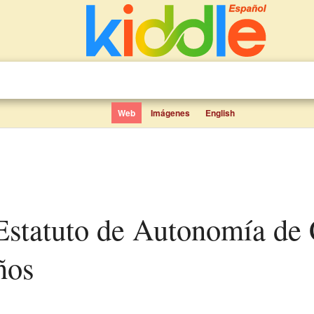
Web
Imágenes
English
ños