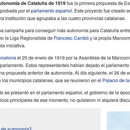
utonomía de Cataluña de 1919
fue la primera propuesta de Es
aprobada por el
parlamento español
. Este proyecto fue creado e
na institución que agrupaba a las cuatro provincias catalanas.
una campaña para conseguir más autonomía para Cataluña entre
mo la Liga Regionalista de
Francesc Cambó
y la propia Mancom
ta iniciativa.
rcelona
el 25 de enero de 1919 por la Asamblea de la Mancomu
 parlamento. Estos representantes habían dejado el parlamento
a propuesta anterior de autonomía. Al día siguiente, el 26 de e
e los municipios catalanes, que se reunieron en el
Palacio de l
o se presentó en el parlamento español, el gobierno de la époc
íticos principales de ese momento, no quisieron ni siquiera discut
o de autonomía?