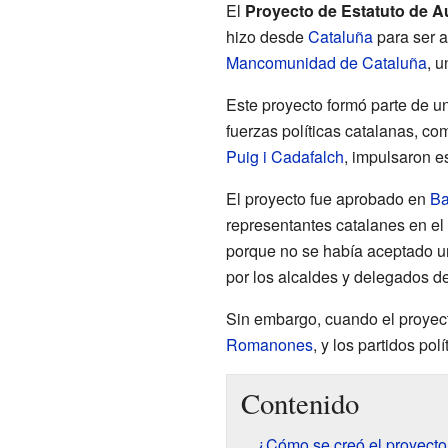
El
Proyecto de Estatuto de A
hizo desde
Cataluña
para ser 
Mancomunidad de Cataluña
, u
Este proyecto formó parte de 
fuerzas políticas catalanas, co
Puig i Cadafalch
, impulsaron es
El proyecto fue aprobado en
Ba
representantes catalanes en el
porque no se había aceptado un
por los alcaldes y delegados d
Sin embargo, cuando el proyect
Romanones
, y los partidos pol
Contenido
¿Cómo se creó el proyect