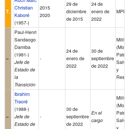
Roch Marc
29 de
24 de
Christian
2015
7.
diciembre
enero de
MPP
Kaboré
2020
de 2015
2022
(1957-)
Paul-Henri
Sandaogo
Militar
Damiba
(Movi
24 de
30 de
(1981-)
Patrió
–
-
enero de
septiembre
Jefe de
Salva
2022
de 2022
Estado de
y
la
Resta
Transición
Ibrahim
Militar
Traoré
(Movi
(1988-)
30 de
En el
Patrió
–
Jefe de
-
septiembre
cargo
Salva
Estado de
de 2022
y