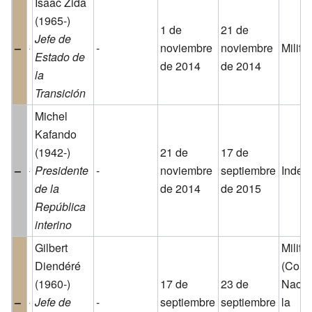
Isaac Zida
(1965-)
1 de
21 de
Jefe de
–
-
noviembre
noviembre
Militar
Estado de
de 2014
de 2014
la
Transición
Michel
Kafando
(1942-)
21 de
17 de
–
Presidente
-
noviembre
septiembre
Indep
de la
de 2014
de 2015
República
interino
Gilbert
Militar
Diendéré
(Cons
(1960-)
17 de
23 de
Nacio
–
Jefe de
-
septiembre
septiembre
la