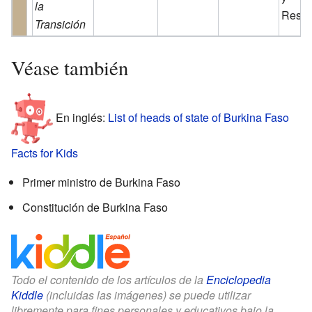
la
Resta
Transición
Véase también
En inglés:
List of heads of state of Burkina Faso
Facts for Kids
Primer ministro de Burkina Faso
Constitución de Burkina Faso
Todo el contenido de los artículos de la
Enciclopedia
Kiddle
(incluidas las imágenes) se puede utilizar
libremente para fines personales y educativos bajo la