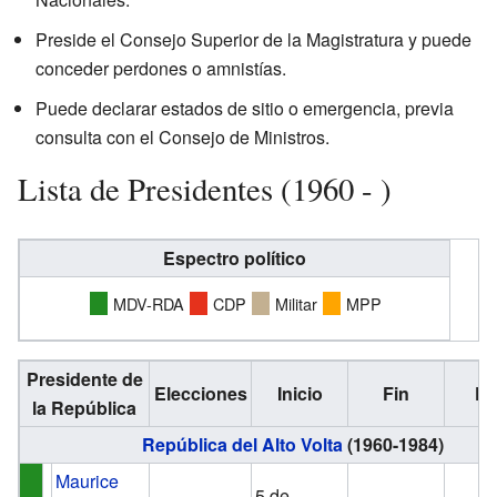
Preside el Consejo Superior de la Magistratura y puede
conceder perdones o amnistías.
Puede declarar estados de sitio o emergencia, previa
consulta con el Consejo de Ministros.
Lista de Presidentes (1960 - )
Espectro político
MDV-RDA
CDP
Militar
MPP
Presidente de
Elecciones
Inicio
Fin
Pa
la República
República del Alto Volta
(1960-1984)
Maurice
5 de