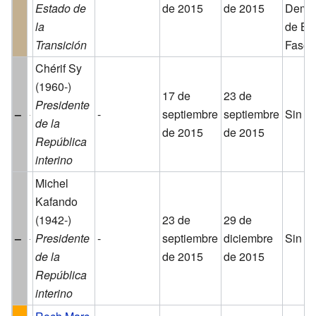
Estado de
de 2015
de 2015
Democ
la
de Bu
Transición
Faso)
Chérif Sy
(1960-)
17 de
23 de
Presidente
–
-
septiembre
septiembre
Sin fi
de la
de 2015
de 2015
República
interino
Michel
Kafando
(1942-)
23 de
29 de
–
Presidente
-
septiembre
diciembre
Sin fi
de la
de 2015
de 2015
República
interino