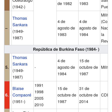
Ouédraogo
Salud
de 1982
1983
(1942-)
Puebl
Militar
Thomas
4 de
4 de
(Cons
Sankara
–
agosto de
agosto de
Nacio
(1949-
1983
1984
la
1987)
Revol
República de Burkina Faso (1984- )
Thomas
4 de
15 de
Sankara
5.
-
agosto de
octubre de
Militar
(1949-
1984
1987
1987)
1991
Blaise
15 de
31 de
1998
6.
Compaoré
octubre de
octubre de
CDP
2005
(1951-)
1987
2014
2010