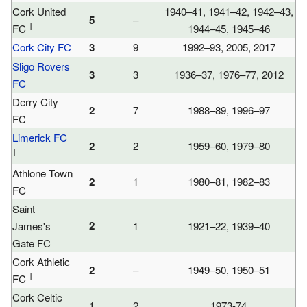
Cork United
1940–41, 1941–42, 1942–43,
5
–
†
FC
1944–45, 1945–46
Cork City FC
3
9
1992–93, 2005, 2017
Sligo Rovers
3
3
1936–37, 1976–77, 2012
FC
Derry City
2
7
1988–89, 1996–97
FC
Limerick FC
2
2
1959–60, 1979–80
†
Athlone Town
2
1
1980–81, 1982–83
FC
Saint
2
James's
1
1921–22, 1939–40
Gate FC
Cork Athletic
2
–
1949–50, 1950–51
†
FC
Cork Celtic
1
2
1973-74