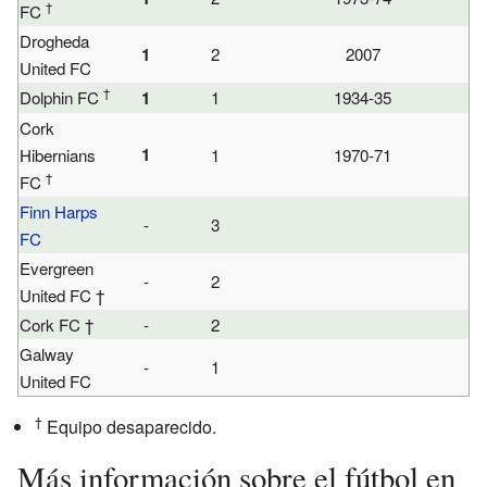
†
FC
Drogheda
1
2
2007
United FC
†
Dolphin FC
1
1
1934-35
Cork
1
Hibernians
1
1970-71
†
FC
Finn Harps
-
3
FC
Evergreen
-
2
United FC †
Cork FC †
-
2
Galway
-
1
United FC
†
Equipo desaparecido.
Más información sobre el fútbol en