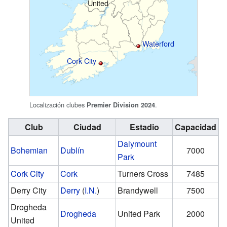
United
Waterford
Cork City
Localización clubes
.
Premier Division 2024
Club
Ciudad
Estadio
Capacidad
Dalymount
Bohemian
Dublín
7000
Park
Cork City
Cork
Turners Cross
7485
Derry City
Derry
(
I.N.
)
Brandywell
7500
Drogheda
Drogheda
United Park
2000
United