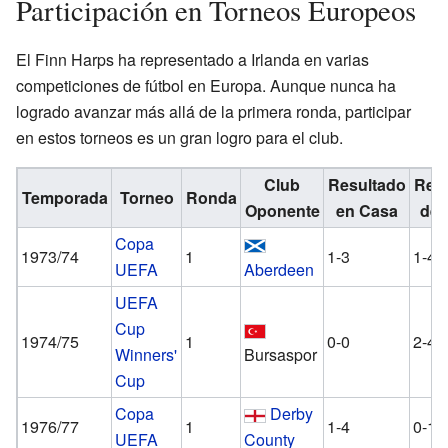
Participación en Torneos Europeos
El Finn Harps ha representado a Irlanda en varias
competiciones de fútbol en Europa. Aunque nunca ha
logrado avanzar más allá de la primera ronda, participar
en estos torneos es un gran logro para el club.
Club
Resultado
Res
Temporada
Torneo
Ronda
Oponente
en Casa
de 
Copa
1973/74
1
1-3
1-4
UEFA
Aberdeen
UEFA
Cup
1974/75
1
0-0
2-4
Winners'
Bursaspor
Cup
Copa
Derby
1976/77
1
1-4
0-12
UEFA
County