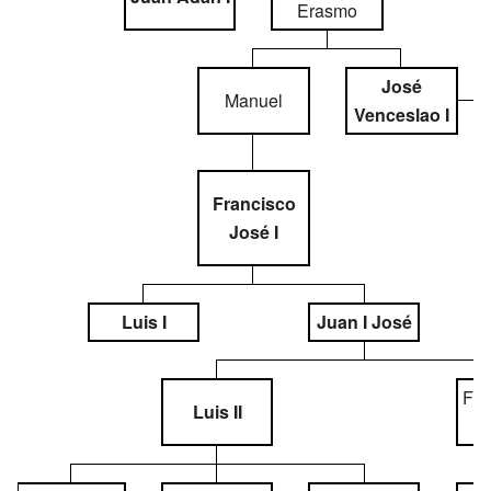
Erasmo
José
Manuel
Venceslao I
Francisco
José I
Luis I
Juan I José
Fra
Luis II