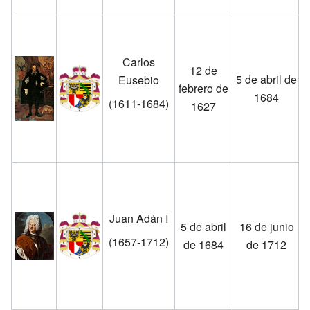
Carlos
12 de
5 de abril de
Eusebio
febrero de
1684
(1611-1684)
1627
Juan Adán I
5 de abril
16 de junio
(1657-1712)
de 1684
de 1712