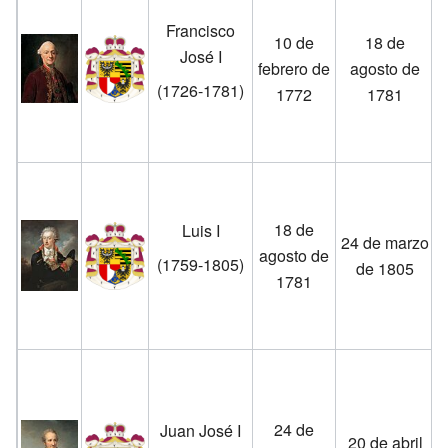
Francisco
10 de
18 de
José I
febrero de
agosto de
(1726-1781)
1772
1781
M
18 de
Luis I
24 de marzo
agosto de
(1759-1805)
de 1805
1781
24 de
Juan José I
20 de abril