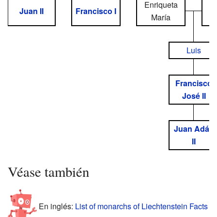
Enriqueta
Juan II
Francisco I
María
Luis
Francisco
José II
Juan Adán
II
Véase también
En inglés:
List of monarchs of Liechtenstein Facts