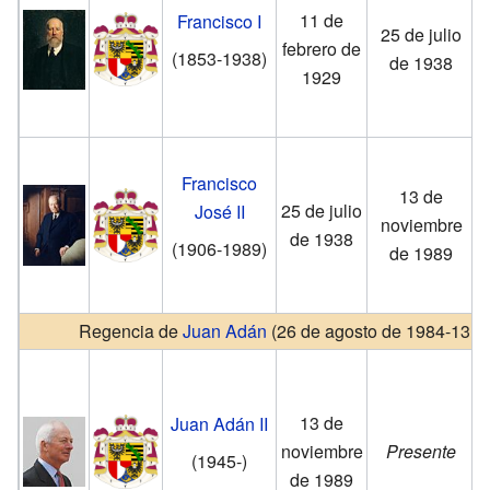
11 de
Francisco I
25 de julio
febrero de
(1853-1938)
de 1938
1929
Francisco
13 de
25 de julio
José II
noviembre
de 1938
(1906-1989)
de 1989
Regencia de
Juan Adán
(26 de agosto de 1984-13 d
13 de
Juan Adán II
noviembre
Presente
(1945-)
de 1989