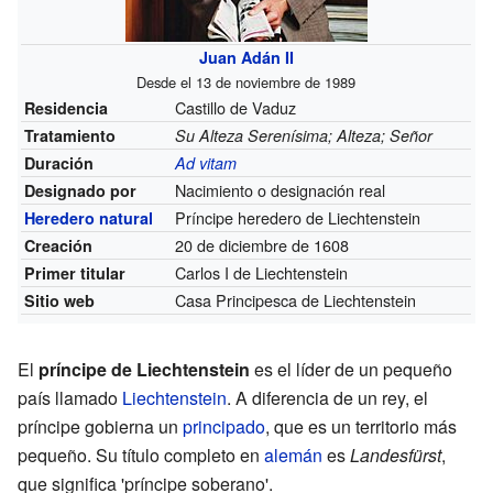
Juan Adán II
Desde el 13 de noviembre de 1989
Castillo de Vaduz
Residencia
Tratamiento
Su Alteza Serenísima; Alteza; Señor
Duración
Ad vitam
Nacimiento o designación real
Designado por
Príncipe heredero de Liechtenstein
Heredero natural
20 de diciembre de 1608
Creación
Carlos I de Liechtenstein
Primer titular
Casa Principesca de Liechtenstein
Sitio web
El
príncipe de Liechtenstein
es el líder de un pequeño
país llamado
Liechtenstein
. A diferencia de un rey, el
príncipe gobierna un
principado
, que es un territorio más
pequeño. Su título completo en
alemán
es
Landesfürst
,
que significa 'príncipe soberano'.