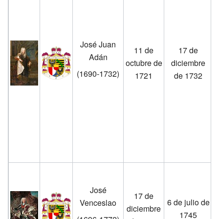
c
José Juan
11 de
17 de
Adán
octubre de
diciembre
(1690-1732)
1721
de 1732
José
17 de
6 de julio de
Venceslao
diciembre
1745