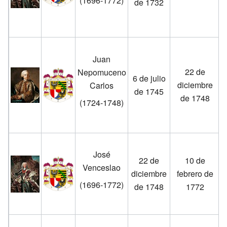
(1696-1772)
de 1732
Juan
22 de
Nepomuceno
6 de julio
diciembre
Carlos
de 1745
de 1748
(1724-1748)
José
22 de
10 de
Venceslao
diciembre
febrero de
(1696-1772)
de 1748
1772