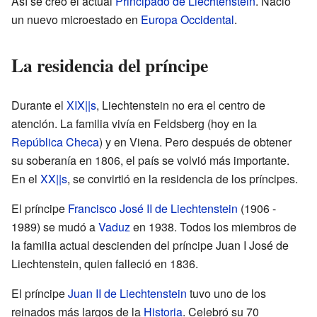
Así se creó el actual
Principado de Liechtenstein
. Nació
un nuevo microestado en
Europa Occidental
.
La residencia del príncipe
Durante el
XIX||s
, Liechtenstein no era el centro de
atención. La familia vivía en Feldsberg (hoy en la
República Checa
) y en Viena. Pero después de obtener
su soberanía en 1806, el país se volvió más importante.
En el
XX||s
, se convirtió en la residencia de los príncipes.
El príncipe
Francisco José II de Liechtenstein
(1906 -
1989) se mudó a
Vaduz
en 1938. Todos los miembros de
la familia actual descienden del príncipe Juan I José de
Liechtenstein, quien falleció en 1836.
El príncipe
Juan II de Liechtenstein
tuvo uno de los
reinados más largos de la
Historia
. Celebró su 70