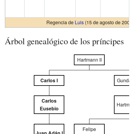
Regencia de
Luis
(15 de agosto de 2004-
Árbol genealógico de los príncipes
Hartmann II
Carlos I
Gundah
Carlos
Hartmann
Eusebio
Felipe
Juan Adán I