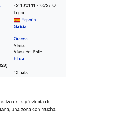
42°10′01″N
7°05′27″O
s
Lugar
España
Galicia
Orense
Viana
Viana del Bollo
Pinza
023)
13 hab.
aliza en la provincia de
Viana, una zona con mucha