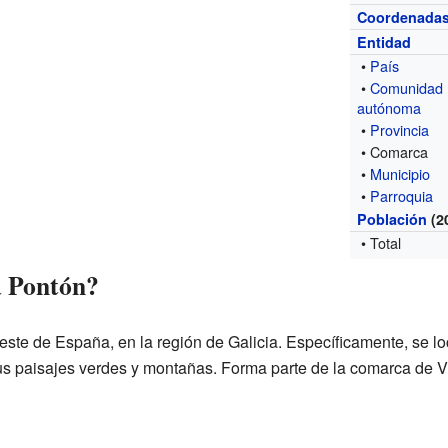
Coordenada
Entidad
•
País
•
Comunidad
autónoma
•
Provincia
• Comarca
•
Municipio
•
Parroquia
Población
(2
• Total
a Pontón?
ste de España, en la región de Galicia. Específicamente, se loc
us paisajes verdes y montañas. Forma parte de la comarca de 