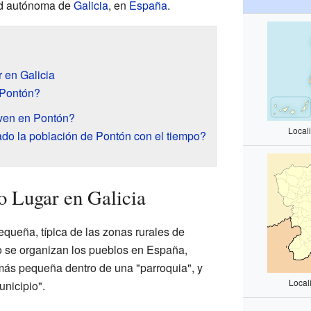
ad autónoma de
Galicia
, en
España
.
 en Galicia
 Pontón?
ven en Pontón?
Local
o la población de Pontón con el tiempo?
 Lugar en Galicia
queña, típica de las zonas rurales de
o se organizan los pueblos en España,
más pequeña dentro de una "parroquia", y
Local
unicipio".