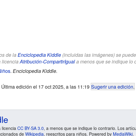
los de la
Enciclopedia Kiddle
(incluidas las imágenes) se puede u
a licencia
Atribución-CompartirIgual
a menos que se indique lo con
Niños
.
Enciclopedia Kiddle.
Última edición el 17 oct 2025, a las 11:19
Sugerir una edición
.
dle
a licencia
CC BY-SA 3.0
, a menos que se indique lo contrario. Los artíc
ccionados de
Wikipedia
, reescritos para niños. Powered by
MediaWiki
.