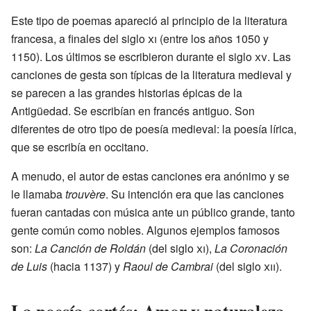
Este tipo de poemas apareció al principio de la literatura
francesa, a finales del siglo
xi
(entre los años 1050 y
1150). Los últimos se escribieron durante el siglo
xv
. Las
canciones de gesta son típicas de la literatura medieval y
se parecen a las grandes historias épicas de la
Antigüedad. Se escribían en francés antiguo. Son
diferentes de otro tipo de poesía medieval: la poesía lírica,
que se escribía en occitano.
A menudo, el autor de estas canciones era anónimo y se
le llamaba
trouvère
. Su intención era que las canciones
fueran cantadas con música ante un público grande, tanto
gente común como nobles. Algunos ejemplos famosos
son:
La Canción de Roldán
(del siglo
xi
),
La Coronación
de Luis
(hacia 1137) y
Raoul de Cambrai
(del siglo
xii
).
La poesía cortés: Amor y naturaleza