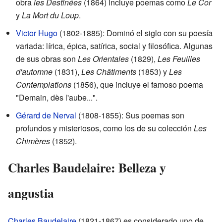
obra
les Destinées
(1864) incluye poemas como
Le Cor
y
La Mort du Loup
.
Victor Hugo
(1802-1885): Dominó el siglo con su poesía
variada: lírica, épica, satírica, social y filosófica. Algunas
de sus obras son
Les Orientales
(1829),
Les Feuilles
d'automne
(1831),
Les Châtiments
(1853) y
Les
Contemplations
(1856), que incluye el famoso poema
"Demain, dès l'aube...".
Gérard de Nerval
(1808-1855): Sus poemas son
profundos y misteriosos, como los de su colección
Les
Chimères
(1852).
Charles Baudelaire: Belleza y
angustia
Charles Baudelaire
(1821-1867) es considerado uno de