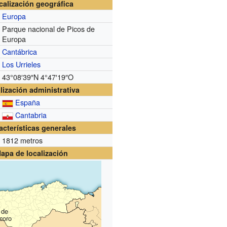
calización geográfica
Europa
Parque nacional de Picos de
Europa
Cantábrica
Los Urrieles
43°08′39″N
4°47′19″O
lización administrativa
España
Cantabria
acterísticas generales
1812 metros
apa de localización
 de
coro