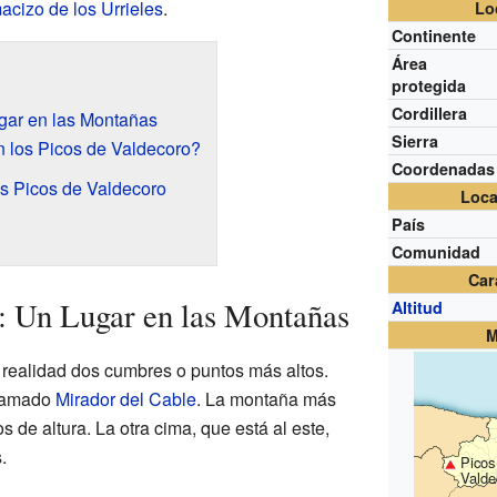
acizo de los Urrieles
.
Lo
Continente
Área
protegida
Cordillera
gar en las Montañas
Sierra
 los Picos de Valdecoro?
Coordenadas
os Picos de Valdecoro
Loca
País
Comunidad
Car
: Un Lugar en las Montañas
Altitud
M
realidad dos cumbres o puntos más altos.
llamado
Mirador del Cable
. La montaña más
 de altura. La otra cima, que está al este,
.
Picos
Valde