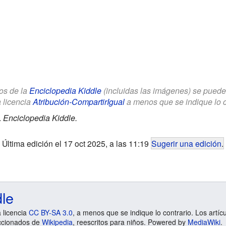
los de la
Enciclopedia Kiddle
(incluidas las imágenes) se puede u
a licencia
Atribución-CompartirIgual
a menos que se indique lo con
.
Enciclopedia Kiddle.
Última edición el 17 oct 2025, a las 11:19
Sugerir una edición
.
dle
a licencia
CC BY-SA 3.0
, a menos que se indique lo contrario. Los artíc
ccionados de
Wikipedia
, reescritos para niños. Powered by
MediaWiki
.