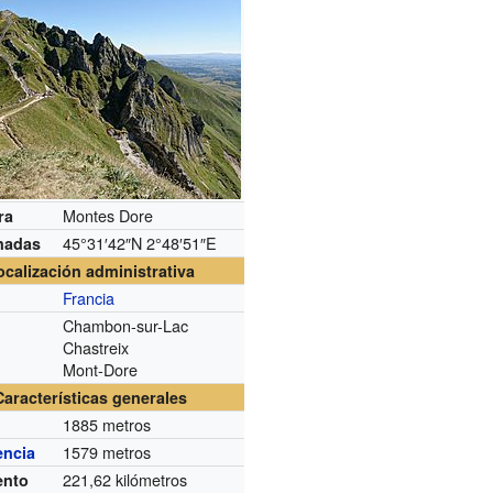
Montes Dore
ra
45°31′42″N
2°48′51″E
nadas
ocalización administrativa
Francia
Chambon-sur-Lac
n
Chastreix
Mont-Dore
Características generales
1885 metros
1579 metros
encia
221,62 kilómetros
ento