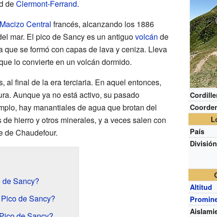
ad de
Clermont-Ferrand
.
Macizo Central
francés, alcanzando los 1886
 del mar. El pico de Sancy es un antiguo
volcán
de
ica que se formó con capas de lava y ceniza. Lleva
que lo convierte en un volcán dormido.
al final de la era terciaria. En aquel entonces,
ra. Aunque ya no está activo, su pasado
Cordille
emplo, hay manantiales de agua que brotan del
Coorde
 de hierro y otros minerales, y a veces salen con
L
País
le de Chaudefour.
Divisió
o de Sancy?
Altitud
 Pico de Sancy?
Promin
Aislami
 Pico de Sancy?