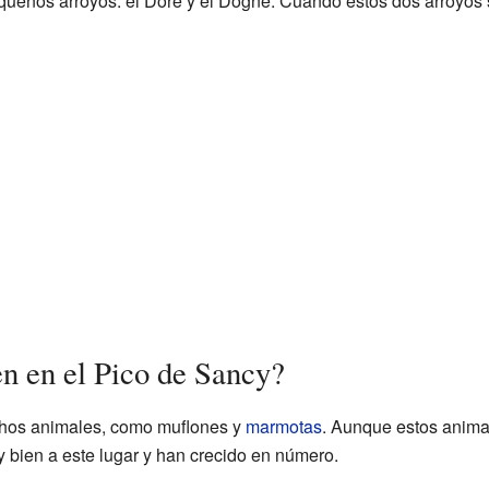
queños arroyos: el Dore y el Dogne. Cuando estos dos arroyos
n en el Pico de Sancy?
chos animales, como muflones y
marmotas
. Aunque estos animal
bien a este lugar y han crecido en número.