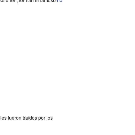
 se unen, forman el famoso
río
es fueron traídos por los