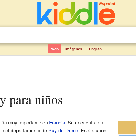
Web
Imágenes
English
cy para niños
aña muy importante en
Francia
. Se encuentra en
 en el departamento de
Puy-de-Dôme
. Está a unos