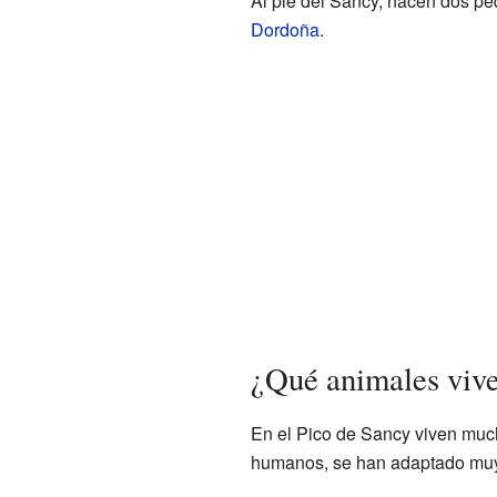
Al pie del Sancy, nacen dos pe
Dordoña
.
¿Qué animales vive
En el Pico de Sancy viven mu
humanos, se han adaptado muy 