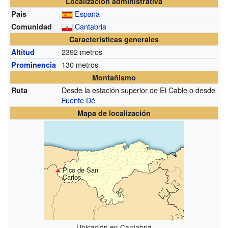
Localización administrativa
España
País
Cantabria
Comunidad
Características generales
2392 metros
Altitud
130 metros
Prominencia
Montañismo
Desde la estación superior de El Cable o desde
Ruta
Fuente Dé
Mapa de localización
Pico de San
Carlos
Ubicación en Cantabria