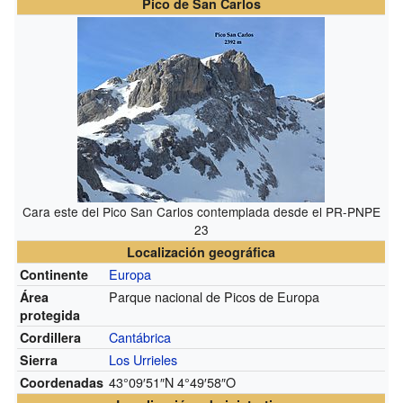
Pico de San Carlos
Cara este del Pico San Carlos contemplada desde el PR-PNPE
23
Localización geográfica
Europa
Continente
Parque nacional de Picos de Europa
Área
protegida
Cantábrica
Cordillera
Los Urrieles
Sierra
43°09′51″N
4°49′58″O
Coordenadas