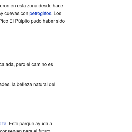
ieron en esta zona desde hace
ay cuevas con
petroglifos
. Los
Pico El Púlpito pudo haber sido
calada, pero el camino es
des, la belleza natural del
oza
. Este parque ayuda a
 conserven para el futuro.