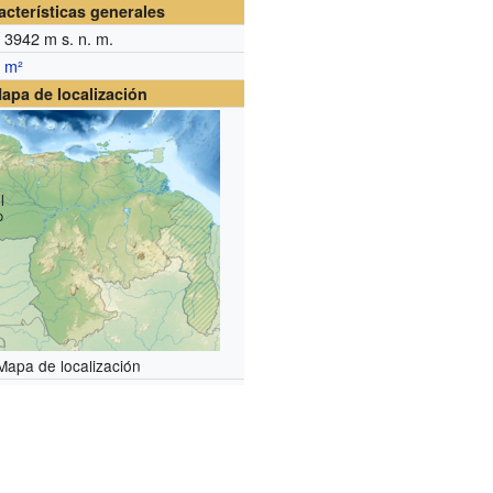
acterísticas generales
3942
m s. n. m.
m²
apa de localización
l
o
Mapa de localización