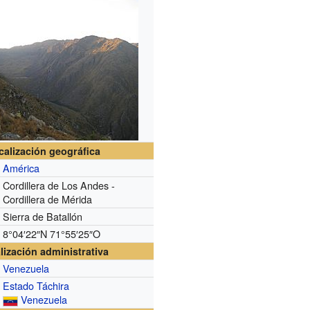
calización geográfica
América
Cordillera de Los Andes -
Cordillera de Mérida
Sierra de Batallón
8°04′22″N
71°55′25″O
lización administrativa
Venezuela
Estado Táchira
Venezuela