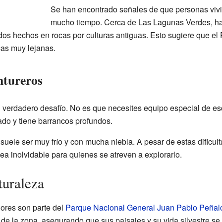
Se han encontrado señales de que personas viv
mucho tiempo. Cerca de Las Lagunas Verdes, h
dos hechos en rocas por culturas antiguas. Esto sugiere que el 
cas muy lejanas.
ntureros
un verdadero desafío. No es que necesites equipo especial de es
nado y tiene barrancos profundos.
uele ser muy frío y con mucha niebla. A pesar de estas dificulta
ea inolvidable para quienes se atreven a explorarlo.
turaleza
dores son parte del
Parque Nacional General Juan Pablo Peñal
a de la zona, asegurando que sus paisajes y su vida silvestre se