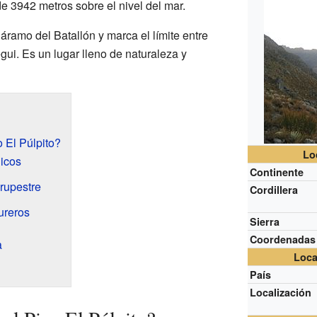
e 3942 metros sobre el nivel del mar.
ramo del Batallón y marca el límite entre
gui. Es un lugar lleno de naturaleza y
 El Púlpito?
Lo
icos
Continente
 rupestre
Cordillera
ureros
Sierra
Coordenadas
a
Loca
País
Localización