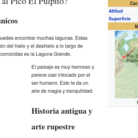
al Pico El Púlpito?
Car
Altitud
únicos
Superficie
M
 puedes encontrar muchas lagunas. Estas
n del hielo y el deshielo a lo largo de
 conocidas es la Laguna Grande.
Pico E
Púlpit
El paisaje es muy hermoso y
parece casi intocado por el
ser humano. Esto le da un
aire de magia y tranquilidad.
Historia antigua y
arte rupestre