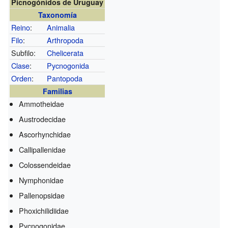
Picnogónidos de Uruguay
Taxonomía
Reino
:
Animalia
Filo
:
Arthropoda
Subfilo:
Chelicerata
Clase
:
Pycnogonida
Orden
:
Pantopoda
Familias
Ammotheidae
Austrodecidae
Ascorhynchidae
Callipallenidae
Colossendeidae
Nymphonidae
Pallenopsidae
Phoxichilidiidae
Pycnogonidae