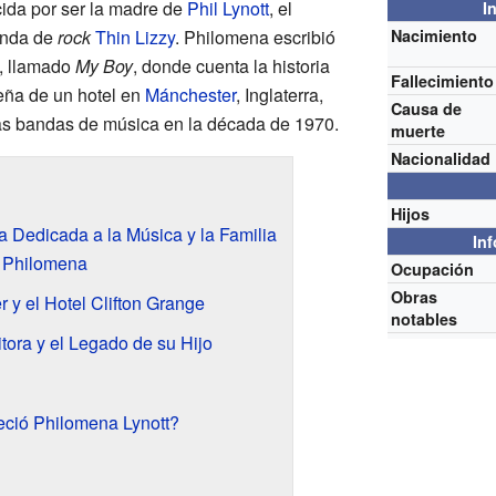
ida por ser la madre de
Phil Lynott
, el
I
anda de
rock
Thin Lizzy
. Philomena escribió
Nacimiento
o, llamado
My Boy
, donde cuenta la historia
Fallecimiento
eña de un hotel en
Mánchester
, Inglaterra,
Causa de
as bandas de música en la década de 1970.
muerte
Nacionalidad
Hijos
 Dedicada a la Música y la Familia
In
 Philomena
Ocupación
Obras
 y el Hotel Clifton Grange
notables
tora y el Legado de su Hijo
ció Philomena Lynott?