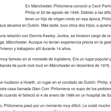
En Mánchester, Philomena conoció a Cecil Parris
Philip el 20 de agosto de 1949. Debido a las dif
tener un hijo de origen mixto en esa época, Phi
n sus abuelos en Dublín. Más tarde, tuvo otros dos hijos, a quien
 relación con Dennis Keeley. Juntos, se hicieron cargo de la 
e, Mánchester. Aunque no tenían experiencia previa en la gest
vieron y trabajaron allí durante 14 años.
 muy famoso en el noroeste de Inglaterra. Era un lugar popular p
banda de punk rock tocó en Mánchester en diciembre de 1976, 
 mudaron a Howth, un lugar en el condado de Dublín. Philip, s
otra casa llamada Glen Corr. Philomena no supo de los problem
do cuando él falleció el 4 de enero de 1986 en un hospital de Sa
o, Philomena pasó por un momento muy difícil. Le costó mucho