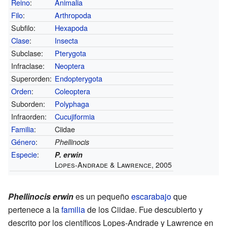
Reino
:
Animalia
Filo
:
Arthropoda
Subfilo:
Hexapoda
Clase
:
Insecta
Subclase:
Pterygota
Infraclase:
Neoptera
Superorden:
Endopterygota
Orden
:
Coleoptera
Suborden:
Polyphaga
Infraorden:
Cucujiformia
Familia
:
Ciidae
Género
:
Phellinocis
Especie
:
P. erwin
Lopes-Andrade & Lawrence, 2005
Phellinocis erwin
es un pequeño
escarabajo
que
pertenece a la
familia
de los Ciidae. Fue descubierto y
descrito por los científicos Lopes-Andrade y Lawrence en