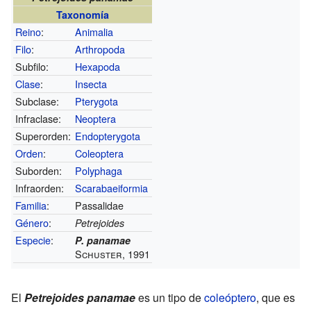
Taxonomía
Reino
:
Animalia
Filo
:
Arthropoda
Subfilo:
Hexapoda
Clase
:
Insecta
Subclase:
Pterygota
Infraclase:
Neoptera
Superorden:
Endopterygota
Orden
:
Coleoptera
Suborden:
Polyphaga
Infraorden:
Scarabaeiformia
Familia
:
Passalidae
Género
:
Petrejoides
Especie
:
P. panamae
Schuster, 1991
El
Petrejoides panamae
es un tipo de
coleóptero
, que es