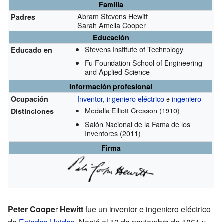
Familia
Abram Stevens Hewitt
Padres
Sarah Amelia Cooper
Educación
Stevens Institute of Technology
Educado en
Fu Foundation School of Engineering
and Applied Science
Información profesional
Inventor
,
ingeniero eléctrico
e
ingeniero
Ocupación
Medalla Elliott Cresson
(1910)
Distinciones
Salón Nacional de la Fama de los
Inventores
(2011)
Firma
Peter Cooper Hewitt
fue un inventor e ingeniero eléctrico
de
Estados Unidos
. Nació el 13 de noviembre de 1861 y