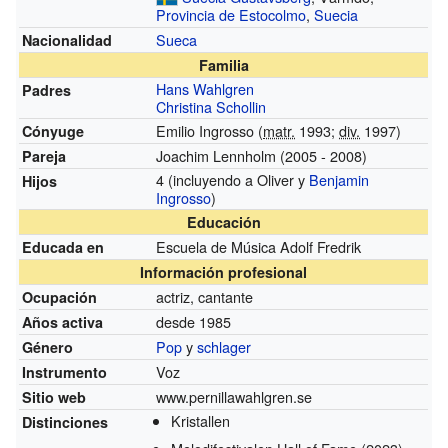
Provincia de Estocolmo
,
Suecia
Sueca
Nacionalidad
Familia
Hans Wahlgren
Padres
Christina Schollin
Emilio Ingrosso (
matr.
1993;
div.
1997)
Cónyuge
Joachim Lennholm
(2005 - 2008)
Pareja
4 (incluyendo a Oliver y
Benjamin
Hijos
Ingrosso
)
Educación
Escuela de Música Adolf Fredrik
Educada en
Información profesional
actriz, cantante
Ocupación
desde 1985
Años activa
Pop
y
schlager
Género
Voz
Instrumento
www.pernillawahlgren.se
Sitio web
Kristallen
Distinciones