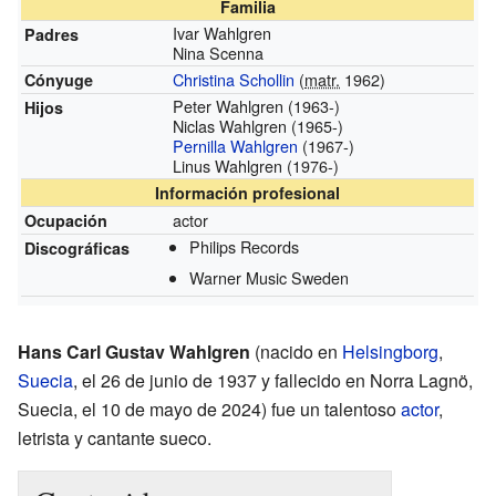
Familia
Ivar Wahlgren
Padres
Nina Scenna
Christina Schollin
(
matr.
1962)
Cónyuge
Peter Wahlgren
(1963-)
Hijos
Niclas Wahlgren
(1965-)
Pernilla Wahlgren
(1967-)
Linus Wahlgren
(1976-)
Información profesional
actor
Ocupación
Philips Records
Discográficas
Warner Music Sweden
Hans Carl Gustav Wahlgren
(nacido en
Helsingborg
,
Suecia
, el 26 de junio de 1937 y fallecido en Norra Lagnö,
Suecia, el 10 de mayo de 2024) fue un talentoso
actor
,
letrista y cantante sueco.