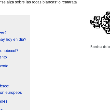
“se alza sobre las rocas blancas” o “catarata
cot?
ay hoy en día?
Bandera de l
Penobscot?
ento
menta
obscot
con europeos
ades
os