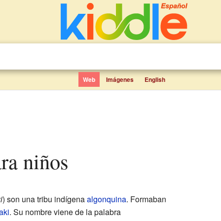
Web
Imágenes
English
ara niños
i
) son una tribu indígena
algonquina
. Formaban
aki
. Su nombre viene de la palabra