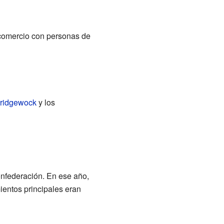
l comercio con personas de
rridgewock
y los
onfederación. En ese año,
ientos principales eran