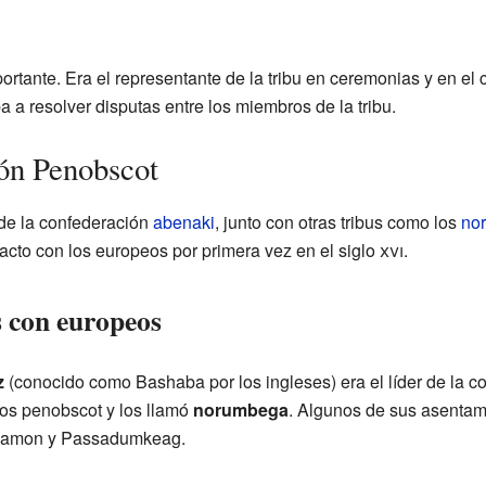
importante. Era el representante de la tribu en ceremonias y en e
 a resolver disputas entre los miembros de la tribu.
ión Penobscot
de la confederación
abenaki
, junto con otras tribus como los
no
tacto con los europeos por primera vez en el siglo
xvi
.
 con europeos
z
(conocido como Bashaba por los ingleses) era el líder de la c
 los penobscot y los llamó
norumbega
. Algunos de sus asentam
lamon y Passadumkeag.