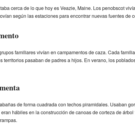
 estaba cerca de lo que hoy es Veazie, Maine. Los penobscot vivía
ovían según las estaciones para encontrar nuevas fuentes de 
amento
rupos familiares vivían en campamentos de caza. Cada familia t
os territorios pasaban de padres a hijos. En verano, los poblad
imenta
abañas de forma cuadrada con techos piramidales. Usaban gorr
 eran hábiles en la construcción de canoas de corteza de árbo
trampas.