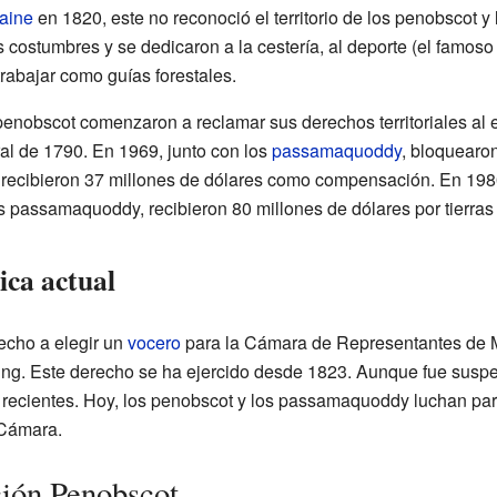
aine
en 1820, este no reconoció el territorio de los penobscot y 
costumbres y se dedicaron a la cestería, al deporte (el famoso
rabajar como guías forestales.
enobscot comenzaron a reclamar sus derechos territoriales al
ral de 1790. En 1969, junto con los
passamaquoddy
, bloquearon
 recibieron 37 millones de dólares como compensación. En 1980,
s passamaquoddy, recibieron 80 millones de dólares por tierras
ica actual
echo a elegir un
vocero
para la Cámara de Representantes de M
ng. Este derecho se ha ejercido desde 1823. Aunque fue suspe
 recientes. Hoy, los penobscot y los passamaquoddy luchan pa
 Cámara.
ión Penobscot