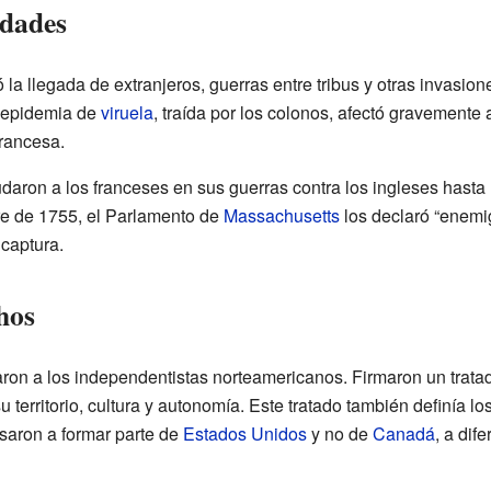
edades
ió la llegada de extranjeros, guerras entre tribus y otras invasio
e epidemia de
viruela
, traída por los colonos, afectó gravemente 
francesa.
aron a los franceses en sus guerras contra los ingleses hasta 
re de 1755, el Parlamento de
Massachusetts
los declaró “enemig
captura.
hos
ron a los independentistas norteamericanos. Firmaron un trata
territorio, cultura y autonomía. Este tratado también definía lo
asaron a formar parte de
Estados Unidos
y no de
Canadá
, a dif