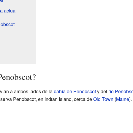
a actual
nobscot
Penobscot?
ivían a ambos lados de la
bahía de Penobscot
y del
río Penobsc
eserva Penobscot, en Indian Island, cerca de
Old Town
(
Maine
)