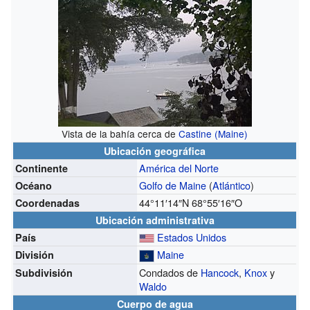
Vista de la bahía cerca de
Castine (Maine)
Ubicación geográfica
América del Norte
Continente
Golfo de Maine
(
Atlántico
)
Océano
44°11′14″N
68°55′16″O
Coordenadas
Ubicación administrativa
Estados Unidos
País
Maine
División
Condados de
Hancock
,
Knox
y
Subdivisión
Waldo
Cuerpo de agua