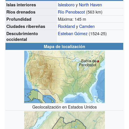
Islesboro
y
North Haven
Islas interiores
Río Penobscot
(563 km)
Ríos drenados
Máxima: 145 m
Profundidad
Rockland
y
Camden
Ciudades ribereñas
Esteban Gómez
(1524-25)
Descubrimiento
occidental
Mapa de localización
Bahía de
Penobscot
Geolocalización en Estados Unidos