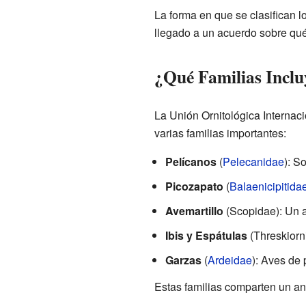
La forma en que se clasifican l
llegado a un acuerdo sobre qué
¿Qué Familias Inclu
La Unión Ornitológica Internaci
varias familias importantes:
Pelícanos
(
Pelecanidae
): S
Picozapato
(
Balaenicipitida
Avemartillo
(Scopidae): Un a
Ibis y Espátulas
(Threskiorni
Garzas
(
Ardeidae
): Aves de
Estas familias comparten un an