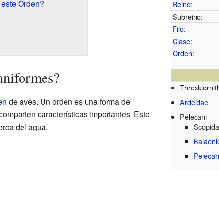
 este Orden?
Reino
:
Subreino:
Filo
:
Clase
:
Orden
:
aniformes?
Threskiornit
en
de aves. Un orden es una forma de
Ardeidae
 comparten características importantes. Este
Pelecani
erca del agua.
Scopid
Balaenic
Pelecan