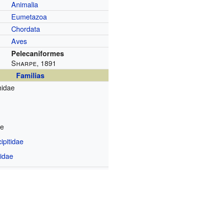
Animalia
Eumetazoa
Chordata
Aves
Pelecaniformes
Sharpe, 1891
Familias
hidae
ae
ipitidae
idae