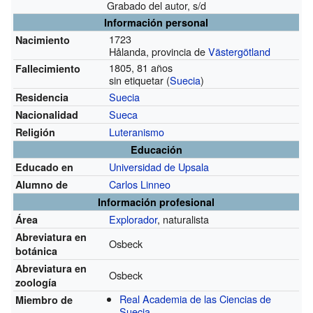
Grabado del autor, s/d
Información personal
1723
Nacimiento
Hålanda, provincia de
Västergötland
1805, 81 años
Fallecimiento
sin etiquetar (
Suecia
)
Suecia
Residencia
Sueca
Nacionalidad
Luteranismo
Religión
Educación
Universidad de Upsala
Educado en
Carlos Linneo
Alumno de
Información profesional
Explorador
, naturalista
Área
Abreviatura en
Osbeck
botánica
Abreviatura en
Osbeck
zoología
Real Academia de las Ciencias de
Miembro de
Suecia