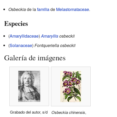
Osbeckia
de la
familia
de
Melastomataceae
.
Especies
(
Amaryllidaceae
)
Amaryllis
osbeckii
(
Solanaceae
)
Fontqueriella osbeckii
Galería de imágenes
Grabado del autor, s/d
Osbeckia chinensis
,