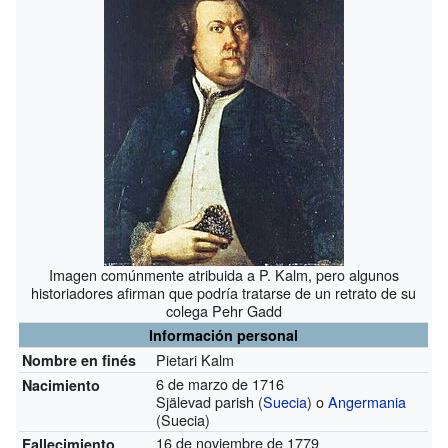
Imagen comúnmente atribuida a P. Kalm, pero algunos
historiadores afirman que podría tratarse de un retrato de su
colega Pehr Gadd
Información personal
Pietari Kalm
Nombre en finés
6 de marzo de 1716
Nacimiento
Själevad parish (
Suecia
) o
Angermania
(Suecia)
16 de noviembre de 1779
Fallecimiento