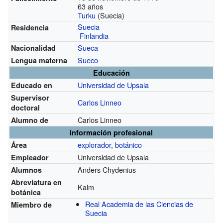
63 años
Turku
(Suecia)
Suecia
Residencia
Finlandia
Sueca
Nacionalidad
Sueco
Lengua materna
Educación
Universidad de Upsala
Educado en
Supervisor
Carlos Linneo
doctoral
Carlos Linneo
Alumno de
Información profesional
explorador
,
botánico
Área
Universidad de Upsala
Empleador
Anders Chydenius
Alumnos
Abreviatura en
Kalm
botánica
Real Academia de las Ciencias de
Miembro de
Suecia