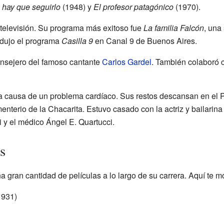
 hay que seguirlo
(1948) y
El profesor patagónico
(1970).
televisión. Su programa más exitoso fue
La familia Falcón
, una
dujo el programa
Casilla 9
en Canal 9 de Buenos Aires.
onsejero del famoso cantante
Carlos Gardel
. También colaboró 
3 a causa de un problema cardíaco. Sus restos descansan en el 
nterio de la Chacarita. Estuvo casado con la actriz y bailarina
i y el médico Ángel E. Quartucci.
s
a gran cantidad de películas a lo largo de su carrera. Aquí te 
1931)