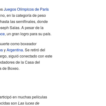
os
Juegos Olímpicos de París
ino, en la categoría de peso
 hasta las semifinales, donde
seph Salas. A pesar de la
nce
, un gran logro para su país.
 suerte como boxeador
os
y
Argentina
. Se retiró del
rgo, siguió conectado con este
ndadores de la Casa del
a de Boxeo.
participó en muchas películas
nocidas son
Las luces de