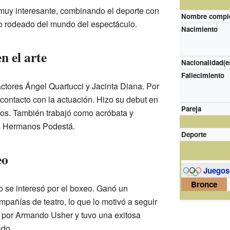
muy interesante, combinando el deporte con
Nombre compl
o rodeado del mundo del espectáculo.
Nacimiento
n el arte
Nacionalidad(e
Fallecimiento
actores Ángel Quartucci y Jacinta Diana. Por
ontacto con la actuación. Hizo su debut en
Pareja
años. También trabajó como acróbata y
s Hermanos Podestá.
Deporte
eo
Juegos
Bronce
 se interesó por el boxeo. Ganó un
añías de teatro, lo que lo motivó a seguir
 por Armando Usher y tuvo una exitosa
ado.