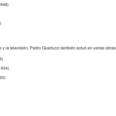
948)
)
 y la televisión, Pedro Quartucci también actuó en varias obras
8)
1934)
60)