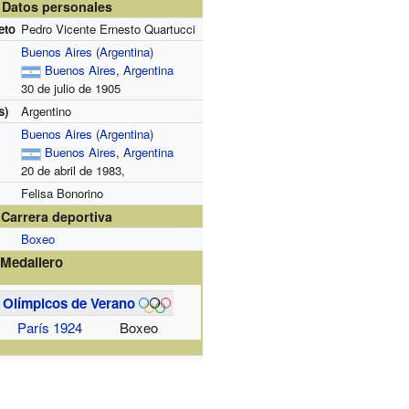
Datos personales
eto
Pedro Vicente Ernesto Quartucci
Buenos Aires
(
Argentina
)
Buenos Aires
,
Argentina
30 de julio de 1905
s)
Argentino
Buenos Aires
(
Argentina
)
Buenos Aires
,
Argentina
20 de abril de 1983,
Felisa Bonorino
Carrera deportiva
Boxeo
Medallero
 Olímpicos de Verano
París 1924
Boxeo