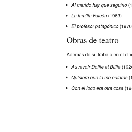
Al marido hay que seguirlo
(1
La familia Falcón
(1963)
El profesor patagónico
(1970
Obras de teatro
Además de su trabajo en el cine
Au revoir Dollie et Billie
(192
Quisiera que tú me odiaras
(
Con el loco era otra cosa
(19