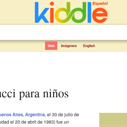
Web
Imágenes
English
ucci para niños
uenos Aires
,
Argentina
, el 30 de julio de
udad el 20 de abril de 1983) fue un