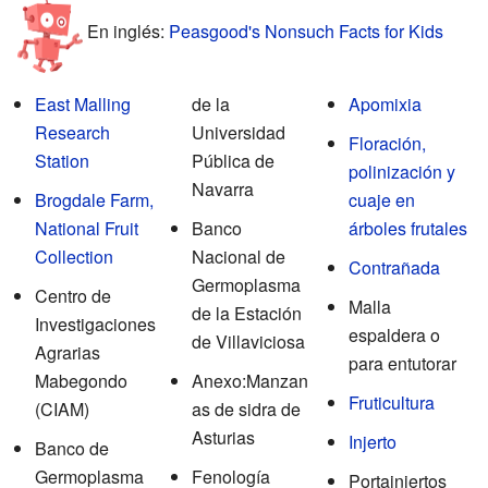
En inglés:
Peasgood's Nonsuch Facts for Kids
East Malling
de la
Apomixia
Research
Universidad
Floración,
Station
Pública de
polinización y
Navarra
Brogdale Farm,
cuaje en
National Fruit
Banco
árboles frutales
Collection
Nacional de
Contrañada
Germoplasma
Centro de
Malla
de la Estación
Investigaciones
espaldera o
de Villaviciosa
Agrarias
para entutorar
Mabegondo
Anexo:Manzan
Fruticultura
(CIAM)
as de sidra de
Asturias
Injerto
Banco de
Germoplasma
Fenología
Portainjertos