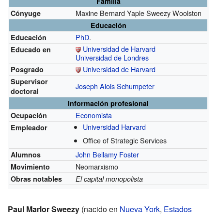
Familia
Maxine Bernard Yaple Sweezy Woolston
Cónyuge
Educación
PhD
.
Educación
Universidad de Harvard
Educado en
Universidad de Londres
Universidad de Harvard
Posgrado
Supervisor
Joseph Alois Schumpeter
doctoral
Información profesional
Economista
Ocupación
Universidad Harvard
Empleador
Office of Strategic Services
John Bellamy Foster
Alumnos
Neomarxismo
Movimiento
Obras notables
El capital monopolista
Paul Marlor Sweezy
(nacido en
Nueva York
,
Estados