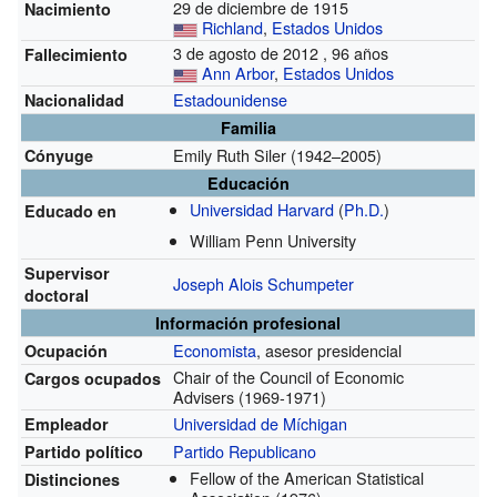
29 de diciembre de 1915
Nacimiento
Richland
,
Estados Unidos
3 de agosto de 2012 , 96 años
Fallecimiento
Ann Arbor
,
Estados Unidos
Estadounidense
Nacionalidad
Familia
Emily Ruth Siler (1942–2005)
Cónyuge
Educación
Universidad Harvard
(
Ph.D.
)
Educado en
William Penn University
Supervisor
Joseph Alois Schumpeter
doctoral
Información profesional
Economista
, asesor presidencial
Ocupación
Chair of the Council of Economic
Cargos ocupados
Advisers
(1969-1971)
Universidad de Míchigan
Empleador
Partido Republicano
Partido político
Fellow of the American Statistical
Distinciones