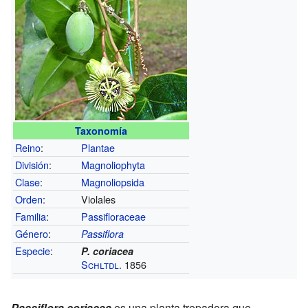
Taxonomía
Reino
:
Plantae
División
:
Magnoliophyta
Clase
:
Magnoliopsida
Orden
:
Violales
Familia
:
Passifloraceae
Género
:
Passiflora
Especie
:
P. coriacea
Schltdl.
1856
Passiflora coriacea
es una planta trepadora que