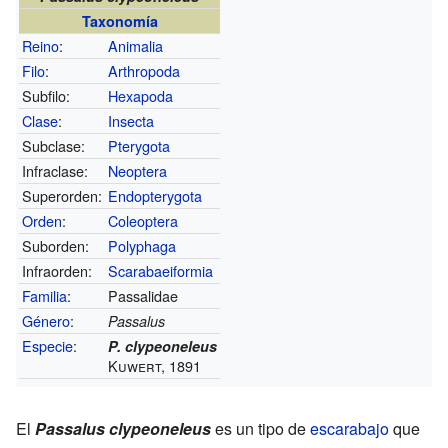
Taxonomía
Reino
:
Animalia
Filo
:
Arthropoda
Subfilo:
Hexapoda
Clase
:
Insecta
Subclase:
Pterygota
Infraclase:
Neoptera
Superorden:
Endopterygota
Orden
:
Coleoptera
Suborden:
Polyphaga
Infraorden:
Scarabaeiformia
Familia
:
Passalidae
Género
:
Passalus
Especie
:
P. clypeoneleus
Kuwert, 1891
El
Passalus clypeoneleus
es un tipo de
escarabajo
que