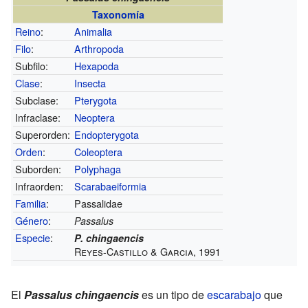
Taxonomía
Reino
:
Animalia
Filo
:
Arthropoda
Subfilo:
Hexapoda
Clase
:
Insecta
Subclase:
Pterygota
Infraclase:
Neoptera
Superorden:
Endopterygota
Orden
:
Coleoptera
Suborden:
Polyphaga
Infraorden:
Scarabaeiformia
Familia
:
Passalidae
Género
:
Passalus
Especie
:
P. chingaencis
Reyes-Castillo & Garcia, 1991
El
Passalus chingaencis
es un tipo de
escarabajo
que