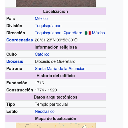
Localización
México
País
Tequisquiapan
División
Tequisquiapan, Querétaro
,
México
Dirección
20°31′23″N
99°53′30″O
Coordenadas
Información religiosa
Católico
Culto
Diócesis de Querétaro
Diócesis
Santa María de la Asunción
Patrono
Historia del edificio
1716
Fundación
1774 - 1920
Construcción
Datos arquitectónicos
Templo parroquial
Tipo
Neoclásico
Estilo
Mapa de localización