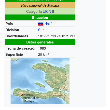
Parc national de Macaya
Categoría
UICN
II
Situación
Haití
País
Sur
División
18°22′17″N
74°01′13″O
Coordenadas
Datos generales
1983
Fecha de creación
20 km²
Superficie
Parque
nacional de
Macaya