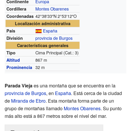
Europa
Continente
Montes Obarenes
Cordillera
42°38′33″N
2°53′12″O
Coordenadas
Localización administrativa
España
País
provincia de Burgos
División
Características generales
Cima Principal (Cat.: 3)
Tipo
867 m
Altitud
32 m
Prominencia
Parada Vieja
es una montaña que se encuentra en la
provincia de Burgos
, en
España
. Está cerca de la ciudad
de
Miranda de Ebro
. Esta montaña forma parte de un
grupo de montañas llamado
Montes Obarenes
. Su punto
más alto está a 867 metros sobre el nivel del mar.