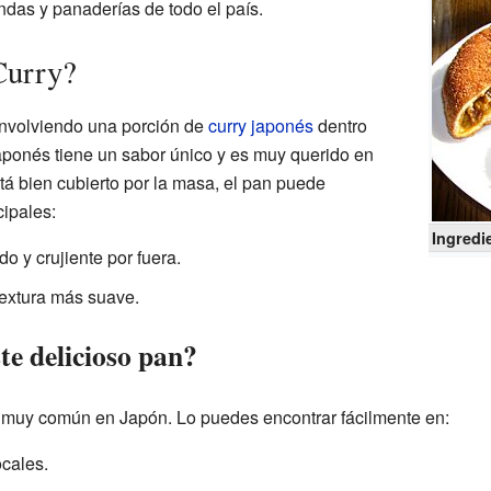
das y panaderías de todo el país.
Curry?
envolviendo una porción de
curry japonés
dentro
aponés tiene un sabor único y es muy querido en
stá bien cubierto por la masa, el pan puede
ipales:
Ingredi
o y crujiente por fuera.
textura más suave.
te delicioso pan?
o muy común en Japón. Lo puedes encontrar fácilmente en:
ocales.