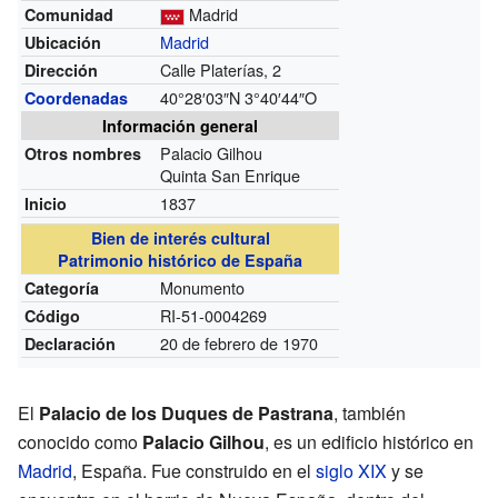
Madrid
Comunidad
Madrid
Ubicación
Calle Platerías, 2
Dirección
40°28′03″N
3°40′44″O
Coordenadas
Información general
Palacio Gilhou
Otros nombres
Quinta San Enrique
1837
Inicio
Bien de interés cultural
Patrimonio histórico de España
Monumento
Categoría
RI-51-0004269
Código
20 de febrero de 1970
Declaración
El
Palacio de los Duques de Pastrana
, también
conocido como
Palacio Gilhou
, es un edificio histórico en
Madrid
, España. Fue construido en el
siglo XIX
y se