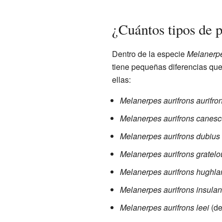
¿Cuántos tipos de p
Dentro de la especie
Melanerpe
tiene pequeñas diferencias que
ellas:
Melanerpes aurifrons aurifro
Melanerpes aurifrons canes
Melanerpes aurifrons dubius
Melanerpes aurifrons gratel
Melanerpes aurifrons hughla
Melanerpes aurifrons insula
Melanerpes aurifrons leei
(de