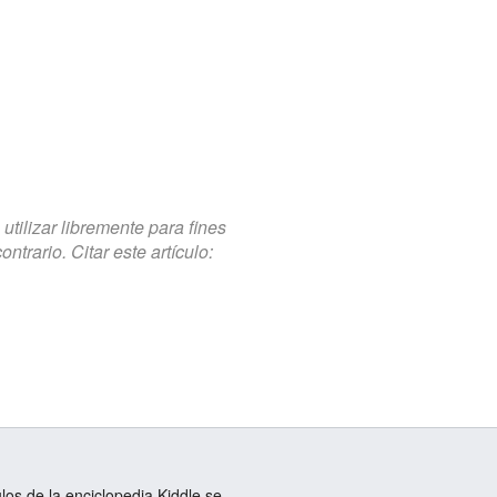
tilizar libremente para fines
trario. Citar este artículo:
ulos de la enciclopedia Kiddle se