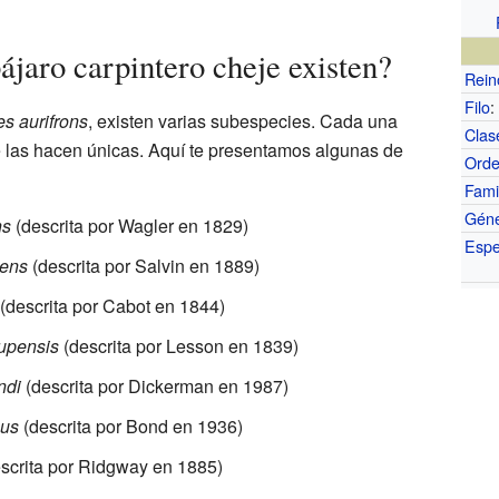
ájaro carpintero cheje existen?
Rein
Filo
:
s aurifrons
, existen varias subespecies. Cada una
Clas
 las hacen únicas. Aquí te presentamos algunas de
Ord
Fami
Gén
ns
(descrita por Wagler en 1829)
Espe
cens
(descrita por Salvin en 1889)
(descrita por Cabot en 1844)
oupensis
(descrita por Lesson en 1839)
ndi
(descrita por Dickerman en 1987)
nus
(descrita por Bond en 1936)
scrita por Ridgway en 1885)