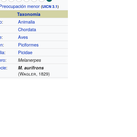
Preocupación menor
(
UICN 3.1
)
Taxonomía
o
:
Animalia
Chordata
e
:
Aves
en
:
Piciformes
lia
:
Picidae
ero
:
Melanerpes
cie
:
M. aurifrons
(Wagler, 1829)