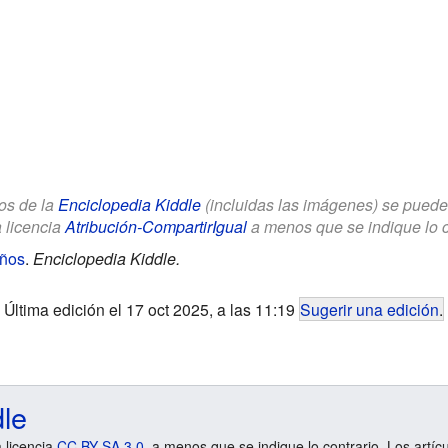
los de la
Enciclopedia Kiddle
(incluidas las imágenes) se puede u
a licencia
Atribución-CompartirIgual
a menos que se indique lo con
iños
.
Enciclopedia Kiddle.
Última edición el 17 oct 2025, a las 11:19
Sugerir una edición
.
dle
a licencia
CC BY-SA 3.0
, a menos que se indique lo contrario. Los artíc