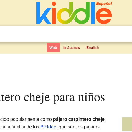
Web
Imágenes
English
ntero cheje para niños
ocido popularmente como
pájaro carpintero cheje
,
a la familia de los
Picidae
, que son los pájaros