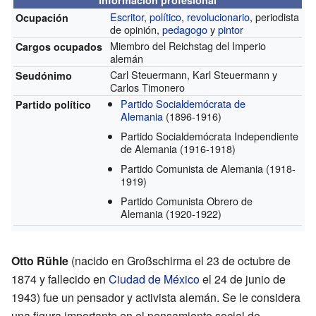
Escritor
,
político
,
revolucionario
, periodista
Ocupación
de opinión,
pedagogo
y
pintor
Miembro del Reichstag del Imperio
Cargos ocupados
alemán
Carl Steuermann, Karl Steuermann y
Seudónimo
Carlos Timonero
Partido Socialdemócrata de
Partido político
Alemania
(1896-1916)
Partido Socialdemócrata Independiente
de Alemania
(1916-1918)
Partido Comunista de Alemania
(1918-
1919)
Partido Comunista Obrero de
Alemania
(1920-1922)
Otto Rühle
(nacido en Großschirma el 23 de octubre de
1874 y fallecido en
Ciudad de México
el 24 de junio de
1943) fue un pensador y activista alemán. Se le considera
una figura importante en el pensamiento social de