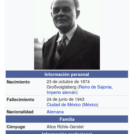
Información personal
23 de octubre de 1874
Nacimiento
Großvoigtsberg (
Reino de Sajonia
,
Imperio alemán
)
24 de junio de 1943
Fallecimiento
Ciudad de México
(
México
)
Alemana
Nacionalidad
Familia
Alice Rühle-Gerstel
Cónyuge
Información profesional